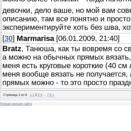
девочки, дело ваше, но мой вам со
описанию, там все понятно и просто,
экспериментируйте хоть без шва, хо
[
30
]
Marmarisa
[06.01.2009, 21:40]
Bratz
, Танюша, как ты вовремя со св
а можно на обычных прямых вязать,
меня есть круговые короткие (40 см 
меня вообще вязать не получается, а
прямых можно - то это просто праздн
Страница
2
из
8
«
1
2
3
4
…
7
8
»
Полная версия сайта