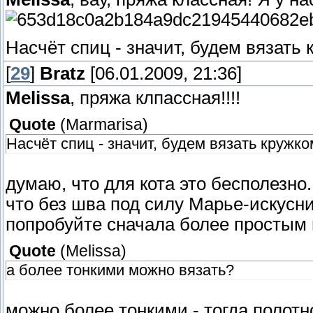
Насчёт спиц - значит, будем вязать
[
29
]
Bratz
[06.01.2009, 21:36]
Melissa
, пряжа клпассная!!!!
Quote
(
Marmarisa
)
Насчёт спиц - значит, будем вязать кружко
думаю, что для кота это бесполезно
что без шва под силу Марье-искусниц
попробуйте сначала более простым 
Quote
(
Melissa
)
а более тонкими можно вязать?
можно более тонкими - тогда полотн