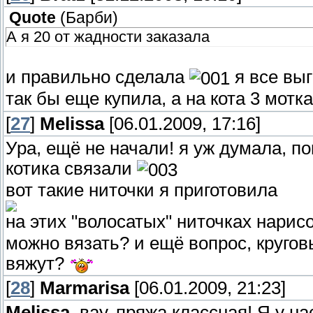
Quote
(
Барби
)
А я 20 от жадности заказала
и правильно сделала
я все выг
так бы еще купила, а на кота 3 мот
[
27
]
Melissa
[06.01.2009, 17:16]
Ура, ещё не начали! я уж думала, п
котика связали
вот такие ниточки я приготовила
на этих "волосатых" ниточках нарис
можно вязать? и ещё вопрос, кругов
вяжут?
[
28
]
Marmarisa
[06.01.2009, 21:23]
Melissa
, вау, пряжа классная! Я у на