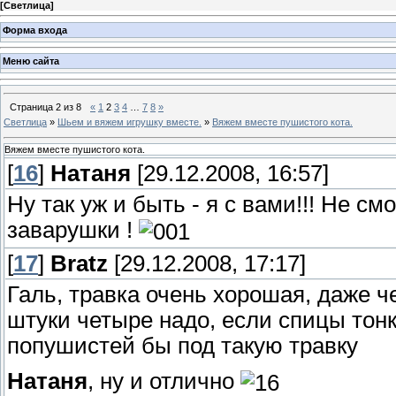
[
Светлица
]
Форма входа
Меню сайта
Страница
2
из
8
«
1
2
3
4
…
7
8
»
Светлица
»
Шьем и вяжем игрушку вместе.
»
Вяжем вместе пушистого кота.
Вяжем вместе пушистого кота.
[
16
]
Натаня
[29.12.2008, 16:57]
Ну так уж и быть - я с вами!!! Не с
заварушки !
[
17
]
Bratz
[29.12.2008, 17:17]
Галь, травка очень хорошая, даже ч
штуки четыре надо, если спицы тон
попушистей бы под такую травку
Натаня
, ну и отлично