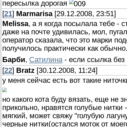
пересылка дорогая
[
21
]
Marmarisa
[29.12.2008, 23:51]
Melissa
, а я когда посылала тебе - 
даже на почте удивилась, мол, пугал
оператор сказала, что это марки под
получилось практически как обычно
Барби
,
Сатилина
- если ссылка без
[
22
]
Bratz
[30.12.2008, 11:24]
у меня сейчас есть вот такие ниточк
но какого кота буду вязать, еще не з
прикольно, нравятся голубые нитки 
мягкий, может свяжу "голубую лагуну
черные нитки(остался моток от моег