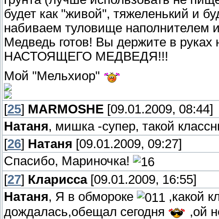
будет как "живой", тяжеленький и бу
набиваем туловище наполнителем и
Медведь готов! Вы держите в руках 
НАСТОЯЩЕГО МЕДВЕДЯ!!!
Мой "Мельхиор"
[
25
]
MARMOSHE
[09.01.2009, 08:44]
Натаня
, мишка -супер, такой класс
[
26
]
Натаня
[09.01.2009, 09:27]
Спасибо, Мариночка!
[
27
]
Кларисса
[09.01.2009, 16:55]
Натаня
, Я в обмороке
,какой к
дождалась,обещал сегодня
,ой н