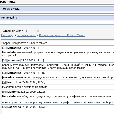
[
Светлица
]
Форма входа
Меню сайта
Страница
3
из
4
«
1
2
3
4
»
Светлица
»
Все о вышивке
»
Вопросы по работе в Pattern Maker
Вопросы по работе в Pattern Maker
[
31
]
Marmarisa
[22.02.2009, 11:14]
Nadezhda
, лично моей программе есть специальные правила - просто нужно один фа
смотреть!!!
[
32
]
janvarina
[22.02.2009, 11:41]
берешь этот файлик шрифтовый,копируешь. Идешь в МОЙ КОМПЬЮТЕР,далее ЛОКАЛ
файлик. Я так шрифты вставляла, может, и русификатор можно
[
33
]
Marmarisa
[22.02.2009, 11:46]
janvarina
, нееет, шрифты и русификатор - это совсем не то, нужно в папку самой пр
[
34
]
Nadezhda
[22.02.2009, 11:50]
Руссификатор я скачала на Дампе
[
35
]
Monichka
[22.02.2009, 13:02]
Nadezhda
, а вообще инструкция по установке и руссификации к твоей проге прилага
кстати, у меня тоже вопрос. где можно взять шрифт с такими значками как в наборах
[
36
]
Nadezhda
[23.02.2009, 05:53]