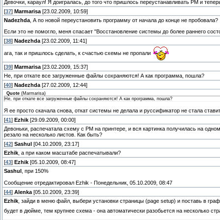
Девочки, караул! Я доигралась, до того что пришлось переустанавливать РМ и тепер
[
37
]
Marmarisa
[23.02.2009, 10:59]
Nadezhda
, А по новой переустановить программу от начала до конце не пробовала?
Если это не помогло, меня спасает "Восстановление системы до более раннего состо
[
38
]
Nadezhda
[23.02.2009, 11:41]
ага, так и пришлось сделать, к счастью схемы не пропали
[
39
]
Marmarisa
[23.02.2009, 15:37]
Не, при откате все загруженные файлы сохраняются! А как программа, пошла?
[
40
]
Nadezhda
[27.02.2009, 12:44]
Quote
(
Marmarisa
)
Не, при откате все загруженные файлы сохраняются! А как программа, пошла?
Я ее просто скачала снова, откат системы не делала и руссификатор не стала стави
[
41
]
Ezhik
[29.09.2009, 00:00]
Девоньки, распечатала схему с PM на принтере, и вся картинка получилась на одно
резало на несколько листов. Как быть?
[
42
]
Sashul
[04.10.2009, 23:17]
Ezhik
, а при каком масштабе распечатывали?
[
43
]
Ezhik
[05.10.2009, 08:47]
Sashul
, при 150%
Сообщение отредактировал
Ezhik
-
Понедельник, 05.10.2009, 08:47
[
44
]
Alenka
[05.10.2009, 23:39]
Ezhik
, зайди в меню файл, выбери установки страницы (page setup) и поставь в гра
будет в дюйме, тем крупнее схема - она автоматически разобьется на несколько стр