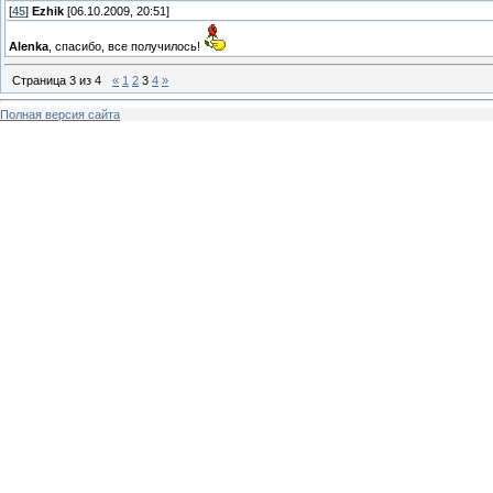
[
45
]
Ezhik
[06.10.2009, 20:51]
Alenka
, спасибо, все получилось!
Страница
3
из
4
«
1
2
3
4
»
Полная версия сайта