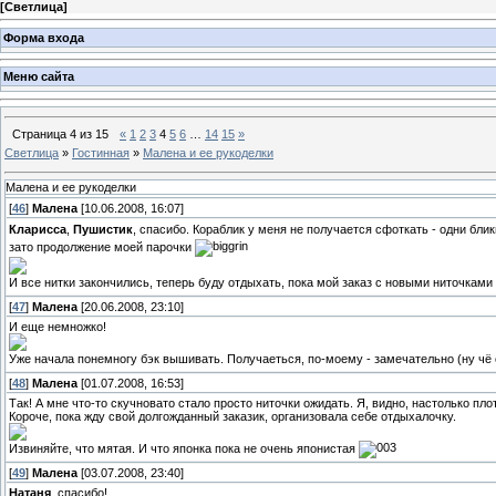
[
Светлица
]
Форма входа
Меню сайта
Страница
4
из
15
«
1
2
3
4
5
6
…
14
15
»
Светлица
»
Гостинная
»
Малена и ее рукоделки
Малена и ее рукоделки
[
46
]
Малена
[10.06.2008, 16:07]
Кларисса
,
Пушистик
, спасибо. Кораблик у меня не получается сфоткать - одни бли
зато продолжение моей парочки
И все нитки закончились, теперь буду отдыхать, пока мой заказ с новыми ниточками
[
47
]
Малена
[20.06.2008, 23:10]
И еще немножко!
Уже начала понемногу бэк вышивать. Получаеться, по-моему - замечательно (ну ч
[
48
]
Малена
[01.07.2008, 16:53]
Так! А мне что-то скучновато стало просто ниточки ожидать. Я, видно, настолько плот
Короче, пока жду свой долгожданный заказик, организовала себе отдыхалочку.
Извиняйте, что мятая. И что японка пока не очень японистая
[
49
]
Малена
[03.07.2008, 23:40]
Натаня
, спасибо!