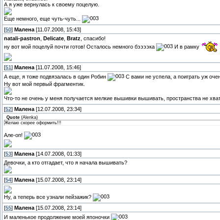
А я уже вернулась к своему поцелую.
Еще немного, еще чуть-чуть...
[
50
]
Малена
[11.07.2008, 15:43]
natali-pastron
,
Delicate
,
Bratz
, спасибо!
ну вот мой поцелуй почти готов! Осталось немного бээээка
И в рамку
[
51
]
Малена
[11.07.2008, 15:46]
А еще, я тоже подвязалась в один Робин
С вами не успела, а поиграть уж оче
Ну вот мой первый фрагментик.
Что-то не очень у меня получается мелкие вышивки вышивать, пространства не хва
[
52
]
Малена
[12.07.2008, 23:34]
Quote
(
Alenka
)
Желаю скорее оформить!!!
Але-оп!
[
53
]
Малена
[14.07.2008, 01:33]
Девочки, а кто отгадает, что я начала вышивать?
[
54
]
Малена
[15.07.2008, 23:14]
Ну, а теперь все узнали пейзажик?
[
55
]
Малена
[15.07.2008, 23:14]
И маленькое продолжение моей японочки