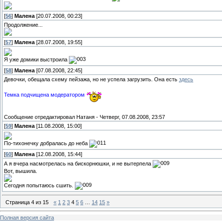
[
56
]
Малена
[20.07.2008, 00:23]
Продолжение...
[
57
]
Малена
[28.07.2008, 19:55]
Я уже домики выстроила
[
58
]
Малена
[07.08.2008, 22:45]
Девочки, обещала схему пейзажа, но не успела загрузить. Она есть
здесь
Темка подчищена модератором
Сообщение отредактировал
Натаня
-
Четверг, 07.08.2008, 23:57
[
59
]
Малена
[11.08.2008, 15:00]
По-тихонечку добралась до неба
[
60
]
Малена
[12.08.2008, 15:44]
А я вчера насмотрелась на бискорнюшки, и не вытерпела
Вот, вышила.
Сегодня попытаюсь сшить.
Страница
4
из
15
«
1
2
3
4
5
6
…
14
15
»
Полная версия сайта