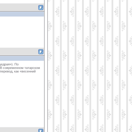
щедрая»). По
 В современном татарском
перевод, как «весенний