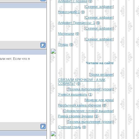
Алфавит с розами
(
0
)
[
Схемки: алфавит
]
Новогодний-1
(
0
)
[
Схемки: алфавит
]
Алфавит Принцессы- 1
(
0
)
[
Схемки: алфавит
]
Матрешки
(
0
)
[
Схемки: алфавит
]
Птицы
(
0
)
ли нет. Если что я
Читаем на сайте
[
Уроки вязания
]
СВЯЗАЛИ КРЮЧКОМ! - А КАК
СОБРАТЬ?
(
0
)
[
Техника выполнения (уроки)
]
Учимся вышивать
(
1
)
[
Модели для дома
]
Необычная кайма крючком
(
0
)
[
Оформление готовой вышивки
]
Рамка своими руками
(
1
)
[
Техника выполнения (уроки)
]
Счетная гладь
(
0
)