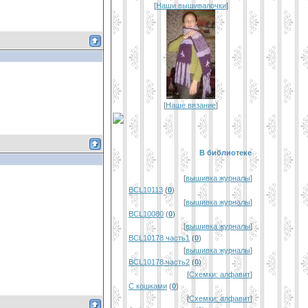
[
Наши вышивалочки
]
[
Наше вязание
]
В библиотеке
[
вышивка журналы
]
BCL10113
(
0
)
[
вышивка журналы
]
BCL10080
(
0
)
[
вышивка журналы
]
BCL10178 часть1
(
0
)
[
вышивка журналы
]
BCL10178 часть2
(
0
)
[
Схемки: алфавит
]
С кошками
(
0
)
[
Схемки: алфавит
]