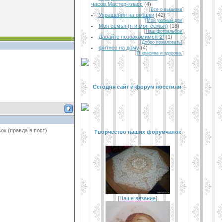
часов.Мастер-класс
(4)
[
Все о вышивке
]
Украшения на окошки
(42)
[
Мой уютный дом
]
Моя семья (я и моя семья)
(18)
[
Наш фотоальбом
]
Давайте познакомимся-2!
(1)
[
Добро пожаловать!
]
фитнес на дому
(4)
[
Я красива и здорова.
]
Сегодня сайт и форум посетили
ок (правда в пост)
Творчество наших форумчанок
[
Наше вязание
]