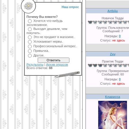
Наш опрос
Artbiju
Почему Вы вяжете?
Новичoк Тедди
Хочется что-нибудь
эксклюзивное.
Группа: Пользователи
Выходит дешевле, чем
Сообщений:
7
покупать.
Награды:
0
Это не продают в магазине.
Статус:
не здесь
Успокаивает нервы.
Профессиональный интерес.
Привычка.
Zev
Другое.
Практик Тедди
Результаты
|
Архив опросов
Всего ответов:
88
Группа: Проверенные
Сообщений:
60
Награды:
0
Статус:
не здесь
Кларисса