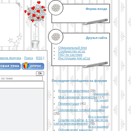
Форма входа
Друзья сайта
Официальный блог
Сообщество uCoz
FAQ по системе
авила форума
·
Поиск
·
RSS
]
Инструкции для uCoz
Последние сообщения на форуме
Кухонная авантюрка
(29)
[
Вышиваем
]
Моё скромное творчество
(17)
[
Гостинная
]
Перевертыши
(41)
[
игры
]
Оформление готовой вышивки
(20)
[
Все о вышивке
]
Ссылки на сайты, в том числе на
сайты производителей
(33)
[
Все о вышивке
]
Оформление вышитых