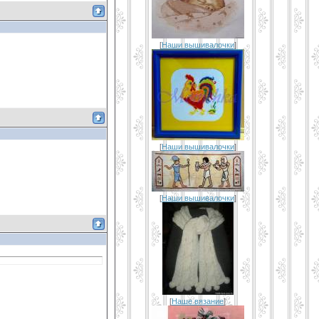
[
Наши вышивалочки
]
[
Наши вышивалочки
]
[
Наши вышивалочки
]
[
Наше вязание
]