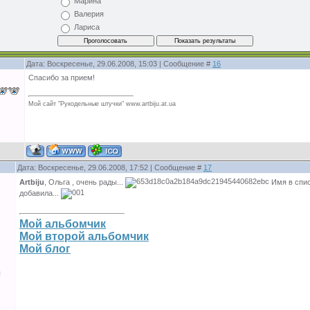
Марина
Валерия
Лариса
Дата: Воскресенье, 29.06.2008, 15:03 | Сообщение #
16
Спасибо за прием!
Мой сайт "Рукодельные штучки" www.artbiju.at.ua
Дата: Воскресенье, 29.06.2008, 17:52 | Сообщение #
17
Artbiju
, Ольга , очень рады...
Имя в спис
добавила...
Мой альбомчик
Мой второй альбомчик
Мой блог
ы