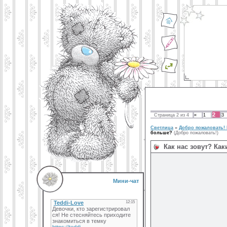
2
Страница
2
из
4
«
1
3
Светлица
»
Добро пожаловать!
больше?
(Добро пожаловать!)
Как нас зовут? Ка
Мини-чат