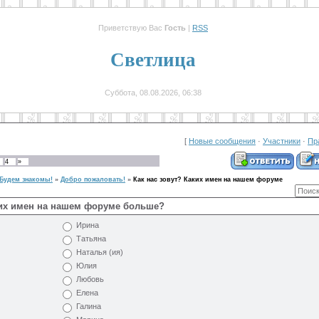
Приветствую Вас
Гость
|
RSS
Светлица
Суббота, 08.08.2026, 06:38
[
Новые сообщения
·
Участники
·
Пр
4
»
 Будем знакомы!
»
Добро пожаловать!
»
Как нас зовут? Каких имен на нашем форуме
ких имен на нашем форуме больше?
Ирина
Татьяна
Наталья (ия)
Юлия
Любовь
Елена
Галина