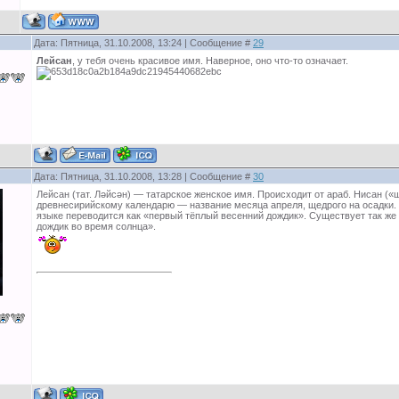
Дата: Пятница, 31.10.2008, 13:24 | Сообщение #
29
Лейсан
, у тебя очень красивое имя. Наверное, оно что-то означает.
Дата: Пятница, 31.10.2008, 13:28 | Сообщение #
30
Лейсан (тат. Ләйсән) — татарское женское имя. Происходит от араб. Нисан («
древнесирийскому календарю — название месяца апреля, щедрого на осадки.
языке переводится как «первый тёплый весенний дождик». Существует так же 
дождик во время солнца».