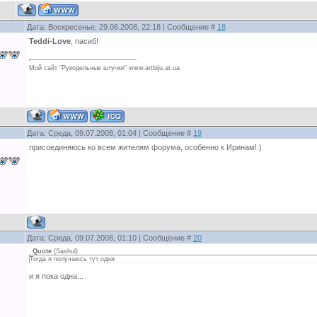
Дата: Воскресенье, 29.06.2008, 22:18 | Сообщение #
18
Teddi-Love
, пасиб!
Мой сайт "Рукодельные штучки" www.artbiju.at.ua
Дата: Среда, 09.07.2008, 01:04 | Сообщение #
19
присоединяюсь ко всем жителям форума, особенно к Иринам!:)
Дата: Среда, 09.07.2008, 01:10 | Сообщение #
20
Quote
(
Sashul
)
Тогда я получаюсь тут одня
и я пока одна...