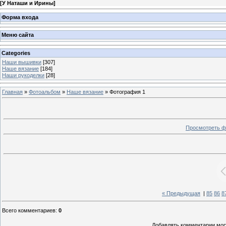
[
У Наташи и Ирины
]
Форма входа
Меню сайта
Categories
Наши вышивки
[307]
Наше вязание
[184]
Наши рукоделки
[28]
Главная
»
Фотоальбом
»
Наше вязание
» Фотография 1
Просмотреть ф
« Предыдущая
|
85
86
8
Всего комментариев
:
0
Добавлять комментарии могу