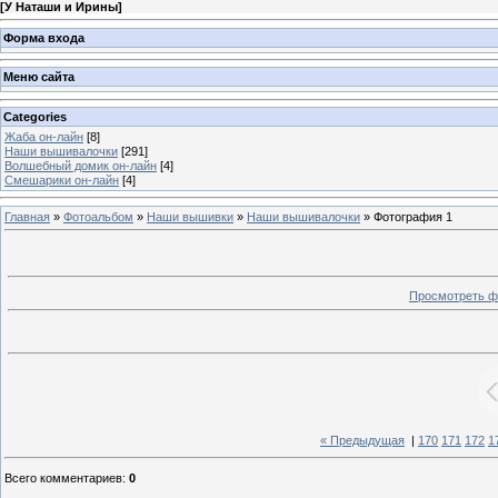
[
У Наташи и Ирины
]
Форма входа
Меню сайта
Categories
Жаба он-лайн
[8]
Наши вышивалочки
[291]
Волшебный домик он-лайн
[4]
Смешарики он-лайн
[4]
Главная
»
Фотоальбом
»
Наши вышивки
»
Наши вышивалочки
» Фотография 1
Просмотреть ф
« Предыдущая
|
170
171
172
1
Всего комментариев
:
0