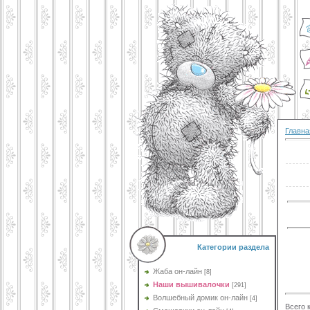
Главна
Категории раздела
Жаба он-лайн
[8]
Наши вышивалочки
[291]
Волшебный домик он-лайн
[4]
Всего 