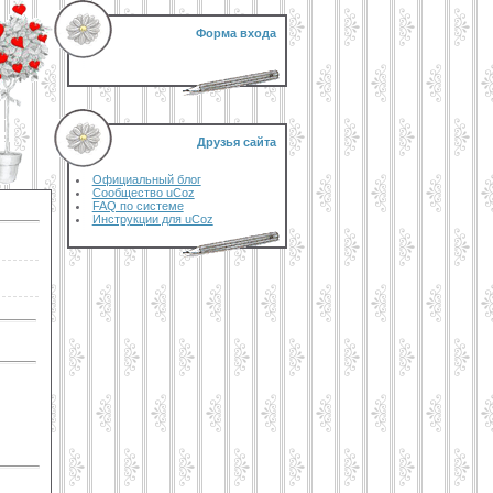
Форма входа
Друзья сайта
Официальный блог
Сообщество uCoz
FAQ по системе
Инструкции для uCoz