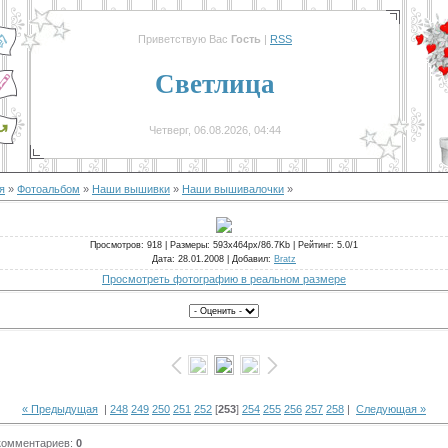
Приветствую Вас
Гость
|
RSS
Светлица
Четверг, 06.08.2026, 04:44
я
»
Фотоальбом
»
Наши вышивки
»
Наши вышивалочки
»
Просмотров
: 918 |
Размеры
: 593x464px/86.7Kb |
Рейтинг
: 5.0/1
Дата
: 28.01.2008 |
Добавил
:
Bratz
Просмотреть фотографию в реальном размере
« Предыдущая
|
248
249
250
251
252
[
253
]
254
255
256
257
258
|
Следующая »
комментариев
:
0