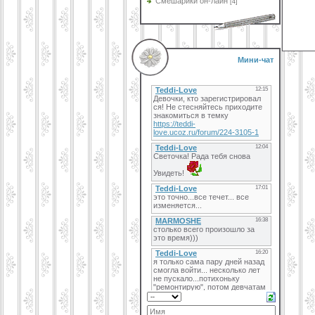
Смешарики он-лайн
[4]
Мини-чат