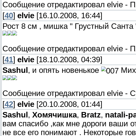
Сообщение отредактировал
elvie
-
П
[
40
]
elvie
[16.10.2008, 16:44]
Рост 8 см , мишка " Грустный Санта 
Сообщение отредактировал
elvie
-
П
[
41
]
elvie
[18.10.2008, 04:39]
Sashul
, и опять новенькое
Мих 
Сообщение отредактировал
elvie
-
С
[
42
]
elvie
[20.10.2008, 01:44]
Sashul
,
Хомячишка
,
Bratz
,
natali-p
вам спасибо ,как мне дороги ваши о
не все его понимают . Некоторые гов