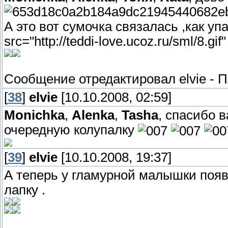
А это вот сумочка связалась ,как уп
src="http://teddi-love.ucoz.ru/sml/8.gi
Сообщение отредактировал
elvie
-
П
[
38
]
elvie
[10.10.2008, 02:59]
Monichka
,
Alenka
,
Tasha
, спасибо 
очередную колупалку
[
39
]
elvie
[10.10.2008, 19:37]
А теперь у гламурной малышки появи
лапку .