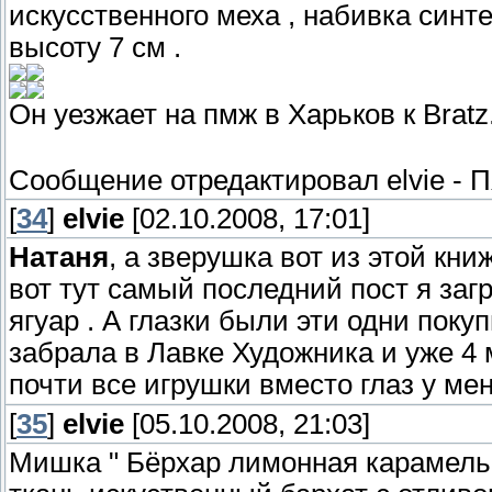
искусственного меха , набивка синтеп
высоту 7 см .
Он уезжает на пмж в Харьков к Bratz
Сообщение отредактировал
elvie
-
П
[
34
]
elvie
[02.10.2008, 17:01]
Натаня
, а зверушка вот из этой кни
вот тут самый последний пост я заг
ягуар . А глазки были эти одни поку
забрала в Лавке Художника и уже 4
почти все игрушки вместо глаз у м
[
35
]
elvie
[05.10.2008, 21:03]
Мишка " Бёрхар лимонная карамель 