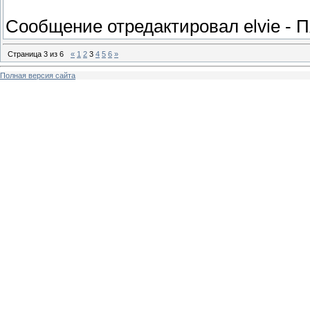
Сообщение отредактировал
elvie
-
П
Страница
3
из
6
«
1
2
3
4
5
6
»
Полная версия сайта