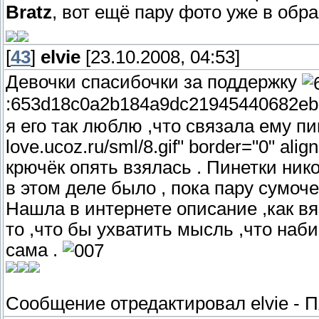
Bratz
, вот ещё пару фото уже в обр
[
43
]
elvie
[23.10.2008, 04:53]
Девочки спасибочки за поддержку
:653d18c0a2b184a9dc21945440682eb
я его так люблю ,что связала ему пине
love.ucoz.ru/sml/8.gif" border="0" ali
крючёк опять взялась . Пинетки нико
в этом деле было , пока пару сумоче
Нашла в интернете описание ,как вяз
то ,что бы ухватить мысль ,что наб
сама .
Сообщение отредактировал
elvie
-
П