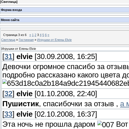
[
Светлица
]
Форма входа
Меню сайта
Страница
3
из
6
«
1
2
3
4
5
6
»
Светлица
»
Гостинная
»
Игрушки от Елены Elvie
Игрушки от Елены Elvie
[
31
]
elvie
[30.09.2008, 16:25]
Девочки огромное спасибо за отзывы
подробно рассказано какого цвета д
[
32
]
elvie
[01.10.2008, 22:40]
Пушистик
, спасибочки за отзыв ,
а 
[
33
]
elvie
[02.10.2008, 16:37]
Эта ночь не прошла даром
Вот