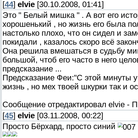
[
44
]
elvie
[30.10.2008, 01:41]
Это " Белый мишка " . А вот его ист
хорошенький , но жизнь его была по
настолько плохо, что он сидел и зам
покидали , казалось скоро всё закон
Она решила вмешаться в судьбу миш
большой, чтоб его часто в него цел
предсказание ...
Предсказание Феи:"С этой минуты у
жизнь , но мех твоей шкурки так и ос
Сообщение отредактировал
elvie
-
П
[
45
]
elvie
[03.11.2008, 00:22]
Просто Бёрхард, просто синий