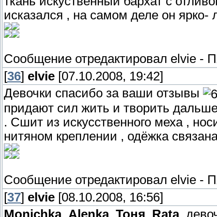
ткань искуственный бархат с отливо
исказался , на самом деле он ярко-
Сообщение отредактировал
elvie
-
П
[
36
]
elvie
[07.10.2008, 19:42]
Девочки спасибо за ваши отзывы
придают сил жить и творить дальш
. Сшит из искусственного меха , но
нитяном креплении , одёжка связана 
Сообщение отредактировал
elvie
-
П
[
37
]
elvie
[08.10.2008, 16:56]
Monichka
,
Alenka
,
Тоня
,
Rata
, дево