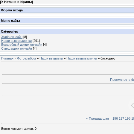
[
У Наташи и Ирины
]
Форма входа
Меню сайта
Categories
Жаба он-лайн
[8]
Наши вышивалочки
[291]
Волшебный домик он-лайн
[4]
Смешарики он-лайн
[4]
Главная
»
Фотоальбом
»
Наши вышивки
»
Наши вышивалочки
» бискорню
Просмотреть ф
« Предыдущая
|
196
197
198
1
Всего комментариев
:
0