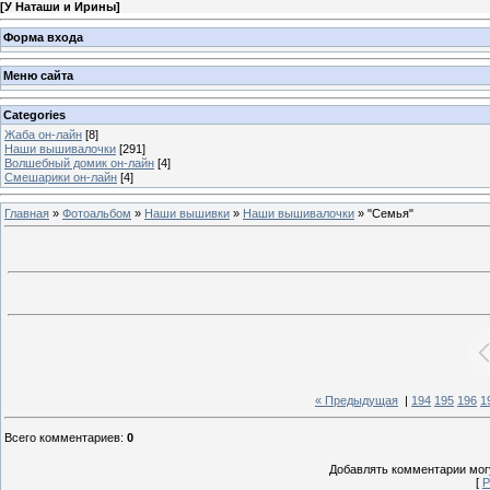
[
У Наташи и Ирины
]
Форма входа
Меню сайта
Categories
Жаба он-лайн
[8]
Наши вышивалочки
[291]
Волшебный домик он-лайн
[4]
Смешарики он-лайн
[4]
Главная
»
Фотоальбом
»
Наши вышивки
»
Наши вышивалочки
» "Семья"
« Предыдущая
|
194
195
196
1
Всего комментариев
:
0
Добавлять комментарии могу
[
Р