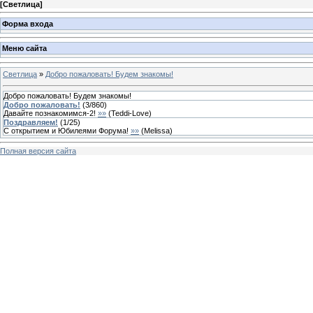
[
Светлица
]
Форма входа
Меню сайта
Светлица
»
Добро пожаловать! Будем знакомы!
Добро пожаловать! Будем знакомы!
Добро пожаловать!
(
3
/
860
)
Давайте познакомимся-2!
»»
(
Teddi-Love
)
Поздравляем!
(
1
/
25
)
С открытием и Юбилеями Форума!
»»
(
Melissa
)
Полная версия сайта