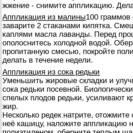
жжение - снимите аппликацию. Делат
Аппликация из малины
100 граммов
заварите 2 стаканами кипятка. Смеш
каплями масла лаванды. Перед проц
ополоснитесь холодной водой. Обер
пропитанную смесью, покройте поли
делать в течение недели.
Аппликация из сока редьки
Уменьшить жировые складки и улуч
сока редьки посевной. Биологическ
спелых плодов редьки, усиливают 
жир.
Несколько редек натрите, отожмите 
неё кашицу, наложите аппликацию н
полиэтиленом, оберните теплым ша