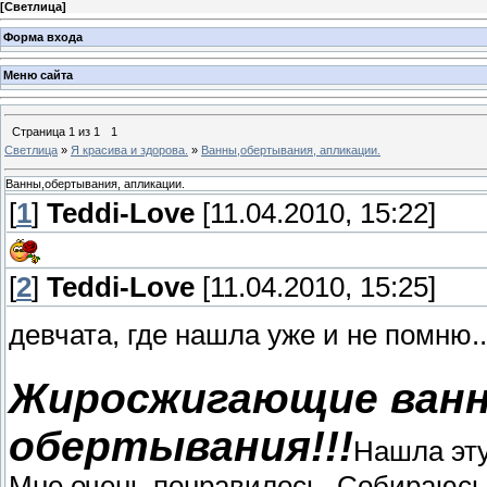
[
Светлица
]
Форма входа
Меню сайта
Страница
1
из
1
1
Светлица
»
Я красива и здорова.
»
Ванны,обертывания, апликации.
Ванны,обертывания, апликации.
[
1
]
Teddi-Love
[11.04.2010, 15:22]
[
2
]
Teddi-Love
[11.04.2010, 15:25]
девчата, где нашла уже и не помню..
Жиросжигающие ванн
обертывания!!!
Нашла эту
Мне очень понравилось. Собираюсь 