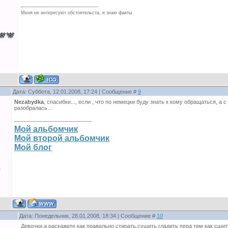
Меня не интересуют обстоятельста, я знаю факты
Дата: Суббота, 12.01.2008, 17:24 | Сообщение #
9
Nezabydka
, спасибки..., если , что по немецки буду знать к кому обращаться, а 
разобралась...
Мой альбомчик
Мой второй альбомчик
Мой блог
ы
Дата: Понедельник, 28.01.2008, 18:34 | Сообщение #
10
Девочки,а раскажите как правильно стирать,сушить,гладить перд тем как сши