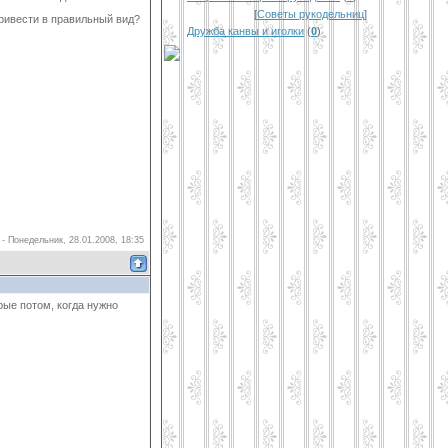
[
Советы рукодельниц
]
привести в правильный вид?
Дружба канвы и иголки
(
0
)
-
Понедельник, 28.01.2008, 18:35
рые потом, когда нужно