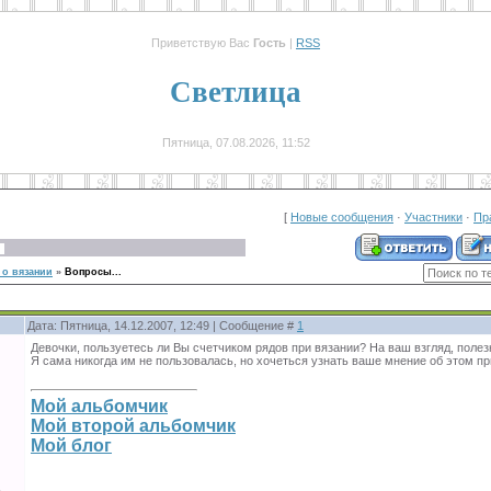
Приветствую Вас
Гость
|
RSS
Светлица
Пятница, 07.08.2026, 11:52
[
Новые сообщения
·
Участники
·
Пр
о вязании
»
Вопросы...
Дата: Пятница, 14.12.2007, 12:49 | Сообщение #
1
Девочки, пользуетесь ли Вы счетчиком рядов при вязании? На ваш взгляд, полез
Я сама никогда им не пользовалась, но хочеться узнать ваше мнение об этом пр
Мой альбомчик
Мой второй альбомчик
Мой блог