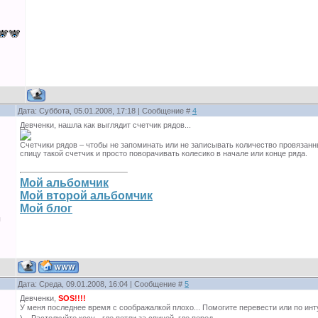
Дата: Суббота, 05.01.2008, 17:18 | Сообщение #
4
Девченки, нашла как выглядит счетчик рядов...
Счетчики рядов – чтобы не запоминать или не записывать количество провязанн
спицу такой счетчик и просто поворачивать колесико в начале или конце ряда.
Мой альбомчик
Мой второй альбомчик
Мой блог
ы
Дата: Среда, 09.01.2008, 16:04 | Сообщение #
5
Девченки,
SOS!!!!
У меня последнее время с соображалкой плохо... Помогите перевести или по ин