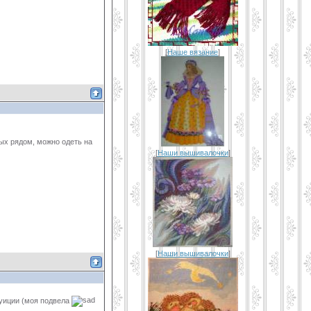
[
Наше вязание
]
ых рядом, можно одеть на
[
Наши вышивалочки
]
[
Наши вышивалочки
]
туиции (моя подвела