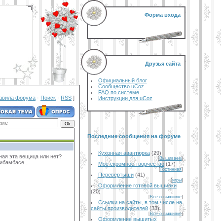
Форма входа
Друзья сайта
Официальный блог
Сообщество uCoz
FAQ по системе
авила форума
·
Поиск
·
RSS
]
Инструкции для uCoz
Последние сообщения на форуме
Кухонная авантюрка
(29)
ная эта вещица или нет?
[
Вышиваем
]
ибамбасе...
Моё скромное творчество
(17)
[
Гостинная
]
Перевертыши
(41)
[
игры
]
Оформление готовой вышивки
(20)
[
Все о вышивке
]
Ссылки на сайты, в том числе на
сайты производителей
(33)
[
Все о вышивке
]
Оформление вышитых