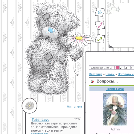
1
Страница
1
из
3
2
3
»
Светлица
»
Вяжем
»
Поговорим 
Вопросы...
Teddi-Love
Мини-чат
Admin