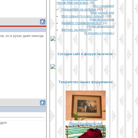
часов.Мастер-класс
(4)
[
Все о вышивке
]
Украшения на окошки
(42)
[
Мой уютный дом
]
Моя семья (я и моя семья)
(18)
[
Наш фотоальбом
]
Давайте познакомимся-2!
(1)
[
Добро пожаловать!
]
фитнес на дому
(4)
[
Я красива и здорова.
]
ла, но в руках даже никогда
Сегодня сайт и форум посетили
Творчество наших форумчанок
[
Наши вышивалочки
]