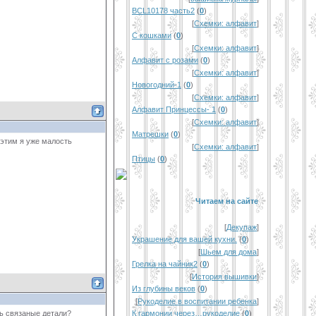
BCL10178 часть2
(
0
)
[
Схемки: алфавит
]
С кошками
(
0
)
[
Схемки: алфавит
]
Алфавит с розами
(
0
)
[
Схемки: алфавит
]
Новогодний-1
(
0
)
[
Схемки: алфавит
]
Алфавит Принцессы- 1
(
0
)
[
Схемки: алфавит
]
Матрешки
(
0
)
с этим я уже малость
[
Схемки: алфавит
]
Птицы
(
0
)
Читаем на сайте
[
Декупаж
]
Украшение для вашей кухни.
(
0
)
[
Шьем для дома
]
Грелка на чайник2
(
0
)
[
История вышивки
]
Из глубины веков
(
0
)
[
Рукоделие в воспитании ребенка
]
ть связаные детали?
К гармонии через…рукоделие
(
0
)