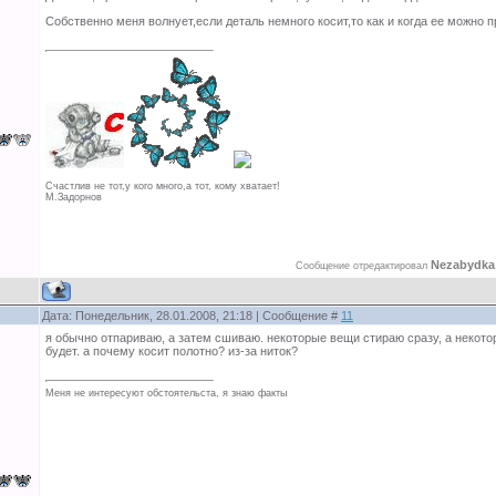
Собственно меня волнует,если деталь немного косит,то как и когда ее можно 
Счастлив не тот,у кого много,а тот, кому хватает!
М.Задорнов
Nezabydka
Сообщение отредактировал
Дата: Понедельник, 28.01.2008, 21:18 | Сообщение #
11
я обычно отпариваю, а затем сшиваю. некоторые вещи стираю сразу, а некото
будет. а почему косит полотно? из-за ниток?
Меня не интересуют обстоятельста, я знаю факты