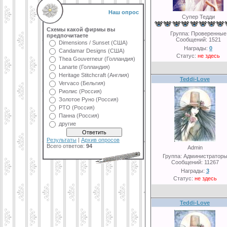
Наш опрос
Супер Тедди
Схемы какой фирмы вы
Группа: Проверенные
предпочитаете
Сообщений:
1521
Dimensions / Sunset (США)
Награды:
0
Candamar Designs (США)
Статус:
не здесь
Thea Gouverneur (Голландия)
Lanarte (Голландия)
Heritage Stitchcraft (Англия)
Teddi-Love
Vervaco (Бельгия)
Риолис (Россия)
Золотое Руно (Россия)
РТО (Россия)
Панна (Россия)
другие
Результаты
|
Архив опросов
Всего ответов:
94
Admin
Группа: Администратор
Сообщений:
11267
Награды:
3
Статус:
не здесь
Teddi-Love