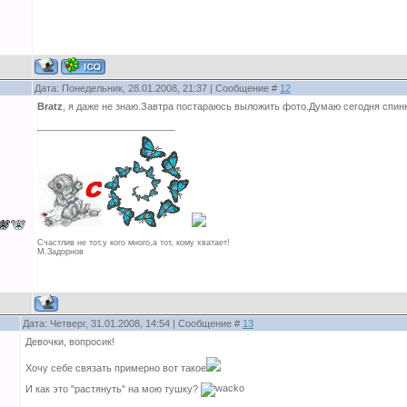
Дата: Понедельник, 28.01.2008, 21:37 | Сообщение #
12
Bratz
, я даже не знаю.Завтра постараюсь выложить фото.Думаю сегодня спинку 
Счастлив не тот,у кого много,а тот, кому хватает!
М.Задорнов
Дата: Четверг, 31.01.2008, 14:54 | Сообщение #
13
Девочки, вопросик!
Хочу себе связать примерно вот такое
И как это "растянуть" на мою тушку?