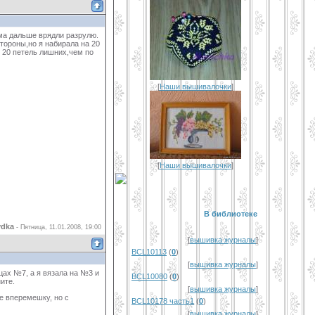
ама дальше врядли разрулю.
тороны,но я набирала на 20
е 20 петель лишних,чем по
[
Наши вышивалочки
]
[
Наши вышивалочки
]
В библиотеке
ydka
-
Пятница, 11.01.2008, 19:00
[
вышивка журналы
]
BCL10113
(
0
)
[
вышивка журналы
]
ицах №7, а я вязала на №3 и
BCL10080
(
0
)
ите.
[
вышивка журналы
]
се вперемешку, но с
BCL10178 часть1
(
0
)
[
вышивка журналы
]