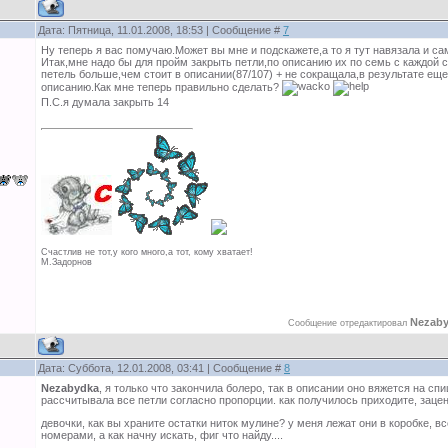
Дата: Пятница, 11.01.2008, 18:53 | Сообщение #
7
Ну теперь я вас помучаю.Может вы мне и подскажете,а то я тут навязала и с
Итак,мне надо бы для пройм закрыть петли,по описанию их по семь с каждой с
петель больше,чем стоит в описании(87/107) + не сокращала,в результате ещ
описанию.Как мне теперь правильно сделать?
П.С.я думала закрыть 14
Счастлив не тот,у кого много,а тот, кому хватает!
М.Задорнов
Nezab
Сообщение отредактировал
Дата: Суббота, 12.01.2008, 03:41 | Сообщение #
8
Nezabydka
, я только что закончила болеро, так в описании оно вяжется на сп
рассчитывала все петли согласно пропорции. как получилось приходите, зацен
девочки, как вы храните остатки ниток мулине? у меня лежат они в коробке, в
номерами, а как начну искать, фиг что найду....