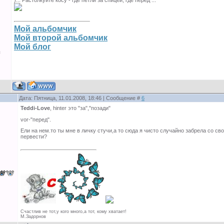
)... Растолкуйте косу - где петли за спицей, где перед ...
Мой альбомчик
Мой второй альбомчик
Мой блог
ы
Дата: Пятница, 11.01.2008, 18:46 | Сообщение #
6
Teddi-Love
, hinter это "за","позади"
vor-"перед".
Ели на нем.то ты мне в личку стучи,а то сюда я чисто случайно забрела со с
первести?
Счастлив не тот,у кого много,а тот, кому хватает!
М.Задорнов