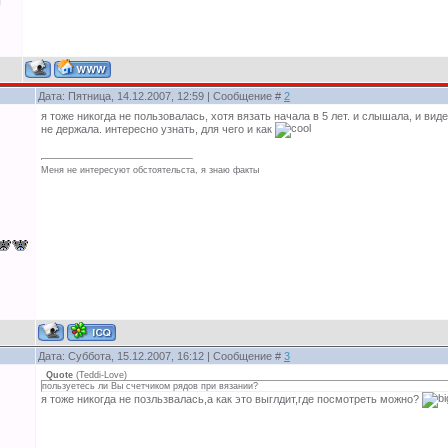
ы
Дата: Пятница, 14.12.2007, 12:59 | Сообщение #
2
я тоже никогда не пользовалась, хотя вязать начала в 5 лет. и слышала, и виде
не держала. интересно узнать, для чего и как
Меня не интересуют обстоятельста, я знаю факты
Дата: Суббота, 15.12.2007, 16:12 | Сообщение #
3
Quote
(
Teddi-Love
)
пользуетесь ли Вы счетчиком рядов при вязании?
я тоже никогда не позльзвалась,а как это выглдит,где посмотреть можно?