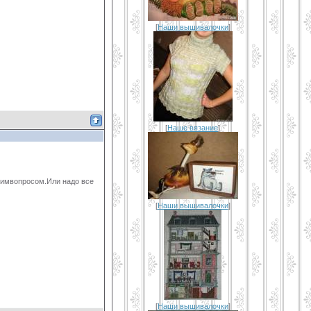
[
Наши вышивалочки
]
[
Наше вязание
]
воимвопросом.Или надо все
[
Наши вышивалочки
]
[
Наши вышивалочки
]