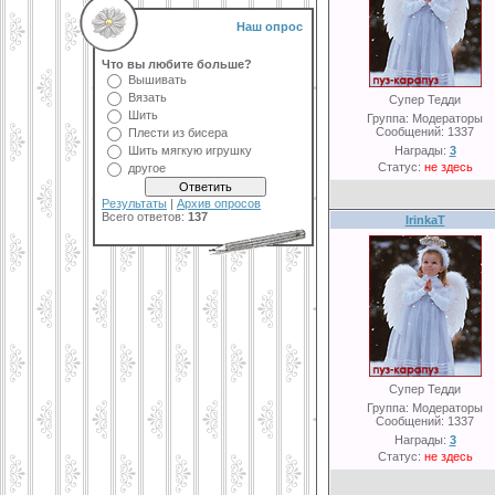
Наш опрос
Что вы любите больше?
Вышивать
Вязать
Супер Тедди
Шить
Группа: Модераторы
Сообщений:
1337
Плести из бисера
Шить мягкую игрушку
Награды:
3
Статус:
не здесь
другое
Результаты
|
Архив опросов
Всего ответов:
137
IrinkaT
Супер Тедди
Группа: Модераторы
Сообщений:
1337
Награды:
3
Статус:
не здесь