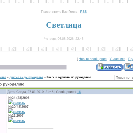
Приветствую Вас
Гость
|
RSS
Светлица
Четверг, 06.08.2026, 22:46
[
Новые сообщения
·
Участники
·
Пр
ства
»
Другие виды рукоделья
»
Книги и журналы по рукоделию
по рукоделию
Дата: Среда, 27.01.2010, 21:48 | Сообщение #
16
№24 (28)2006
скачать
№20(48)2007
скачать
№22 2007
скачать