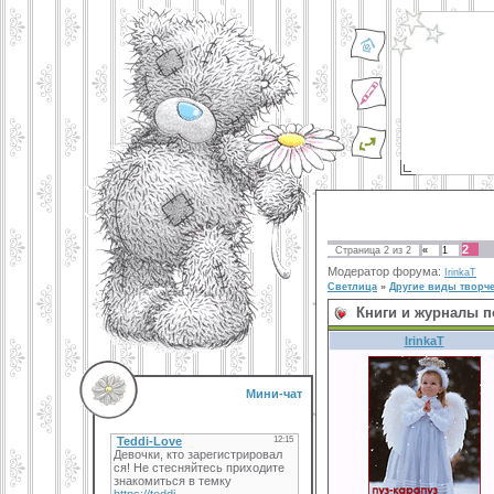
2
Страница
2
из
2
«
1
Модератор форума:
IrinkaT
Светлица
»
Другие виды творче
Книги и журналы 
IrinkaT
Мини-чат