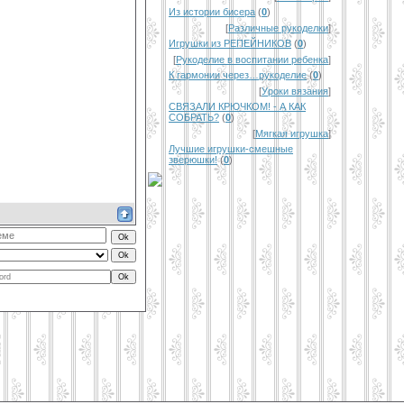
Из истории бисера
(
0
)
[
Различные рукоделки
]
Игрушки из РЕПЕЙНИКОВ
(
0
)
[
Рукоделие в воспитании ребенка
]
К гармонии через…рукоделие
(
0
)
[
Уроки вязания
]
СВЯЗАЛИ КРЮЧКОМ! - А КАК
СОБРАТЬ?
(
0
)
[
Мягкая игрушка
]
Лучшие игрушки-смешные
зверюшки!
(
0
)