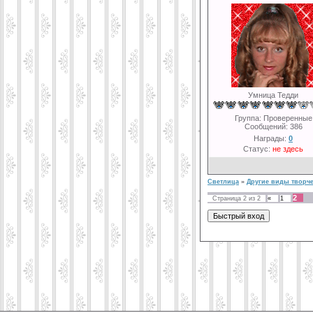
Умница Тедди
Группа: Проверенные
Сообщений:
386
Награды:
0
Статус:
не здесь
Светлица
»
Другие виды творче
2
Страница
2
из
2
«
1