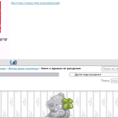
Доступно только для пользователей
ства
»
Другие виды рукоделья
»
Книги и журналы по рукоделию
Поиск: