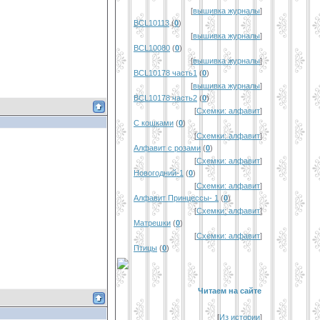
[
вышивка журналы
]
BCL10113
(
0
)
[
вышивка журналы
]
BCL10080
(
0
)
[
вышивка журналы
]
BCL10178 часть1
(
0
)
[
вышивка журналы
]
BCL10178 часть2
(
0
)
[
Схемки: алфавит
]
С кошками
(
0
)
[
Схемки: алфавит
]
Алфавит с розами
(
0
)
[
Схемки: алфавит
]
Новогодний-1
(
0
)
[
Схемки: алфавит
]
Алфавит Принцессы- 1
(
0
)
[
Схемки: алфавит
]
Матрешки
(
0
)
[
Схемки: алфавит
]
Птицы
(
0
)
Читаем на сайте
[
Из истории
]