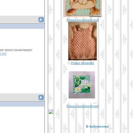
[
Наши вышивалочки
]
ция приостанавливает
т тут
[
Наше вязание
]
[
Наши вышивалочки
]
В библиотеке