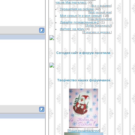
часов.Мастер-класс
(4)
[
Все о вышивке
]
Украшения на окошки
(42)
[
Мой уютный дом
]
Моя семья (я и моя семья)
(18)
[
Наш фотоальбом
]
Давайте познакомимся-2!
(1)
[
Добро пожаловать!
]
фитнес на дому
(4)
[
Я красива и здорова.
]
Сегодня сайт и форум посетили
Творчество наших форумчанок
[
Наши вышивалочки
]