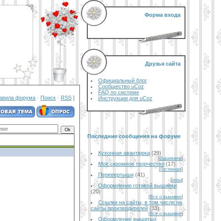
Форма входа
Друзья сайта
Официальный блог
Сообщество uCoz
FAQ по системе
авила форума
·
Поиск
·
RSS
]
Инструкции для uCoz
Последние сообщения на форуме
Кухонная авантюрка
(29)
[
Вышиваем
]
Моё скромное творчество
(17)
[
Гостинная
]
Перевертыши
(41)
[
игры
]
Оформление готовой вышивки
(20)
[
Все о вышивке
]
Ссылки на сайты, в том числе на
сайты производителей
(33)
[
Все о вышивке
]
Оформление вышитых