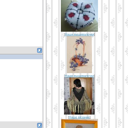
[
Наши вышивалочки
]
[
Наши вышивалочки
]
[
Наше вязание
]