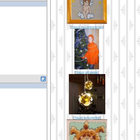
[
Наши вышивалочки
]
[
Наше вязание
]
[
Наши рукоделки
]