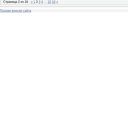
Страница
2
из
16
«
1
2
3
4
…
15
16
»
Полная версия сайта