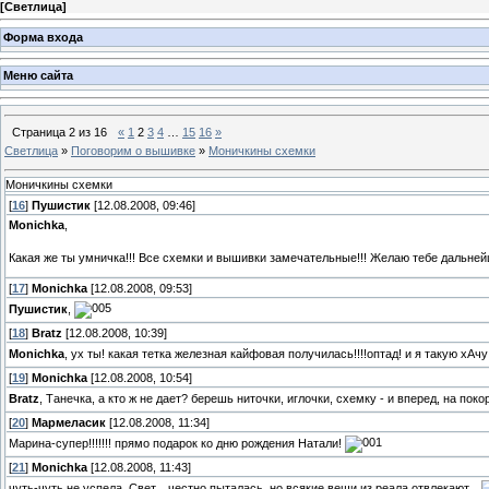
[
Светлица
]
Форма входа
Меню сайта
Страница
2
из
16
«
1
2
3
4
…
15
16
»
Светлица
»
Поговорим о вышивке
»
Моничкины схемки
Моничкины схемки
[
16
]
Пушистик
[12.08.2008, 09:46]
Monichka
,
Какая же ты умничка!!! Все схемки и вышивки замечательные!!! Желаю тебе дальнейш
[
17
]
Monichka
[12.08.2008, 09:53]
Пушистик
,
[
18
]
Bratz
[12.08.2008, 10:39]
Monichka
, ух ты! какая тетка железная кайфовая получилась!!!!оптад! и я такую хАч
[
19
]
Monichka
[12.08.2008, 10:54]
Bratz
, Танечка, а кто ж не дает? берешь ниточки, иглочки, схемку - и вперед, на п
[
20
]
Мармеласик
[12.08.2008, 11:34]
Марина-супер!!!!!!! прямо подарок ко дню рождения Натали!
[
21
]
Monichka
[12.08.2008, 11:43]
чуть-чуть не успела, Свет... честно пыталась, но всякие вещи из реала отвлекают...