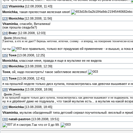
[
22
]
Vitaminka
[12.08.2008, 11:43]
Monichka
, такая прелестная железная няня!
[
23
]
Monichka
[12.08.2008, 11:56]
Vitaminka
, спасибо, Виталинка!
(как прошла свадьба?)
[
24
]
Bratz
[12.08.2008, 12:03]
Quote
(
Monichka
)
Танечка, а кто ж не дает? берешь ниточки, иглочки, схемку - и вперед, на покорение технически-ос
гы-гы
все правильно, только вот придумаю ей применение - и вышью, а пока 
[
25
]
Тоня
[13.08.2008, 12:25]
Monichka
, классная няня, правда я еще в мультике ее не видела
[
26
]
Monichka
[13.08.2008, 12:39]
Тоня
, ой, надо посмотреть! такое заботливое железяко!
[
27
]
Тоня
[13.08.2008, 12:41]
я на прошлой неделе только диск купила, понасмотрелась как девочки вышивают и не
[
28
]
Vitaminka
[13.08.2008, 18:06]
Quote
(
Тоня
)
я на прошлой неделе только диск купила, понасмотрелась как девочки вышивают и не выдержала, под
ну я и дёрёвня! даже не подумала , что такой мультик есть... а мультик на какой во
[
29
]
Monichka
[13.08.2008, 18:45]
Vitaminka
, мультик обалденный! типа детский сериал поучительный. веселый и яркий.
[
30
]
natali-pastron
[13.08.2008, 19:51]
И я смотрю.Так что от 0 до 99.