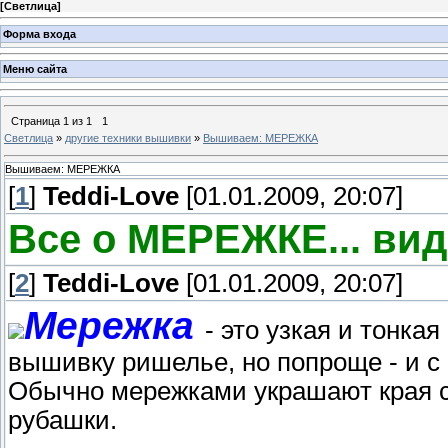
[
Светлица
]
Форма входа
Меню сайта
Страница
1
из
1
1
Светлица
»
другие техники вышивки
»
Вышиваем: МЕРЕЖКА
Вышиваем: МЕРЕЖКА
[
1
]
Teddi-Love
[01.01.2009, 20:07]
Все о МЕРЕЖКЕ... вид
[
2
]
Teddi-Love
[01.01.2009, 20:07]
Мережка
- это узкая и тонк
вышивку ришелье, но попроще - и с 
Обычно мережками украшают края са
рубашки.