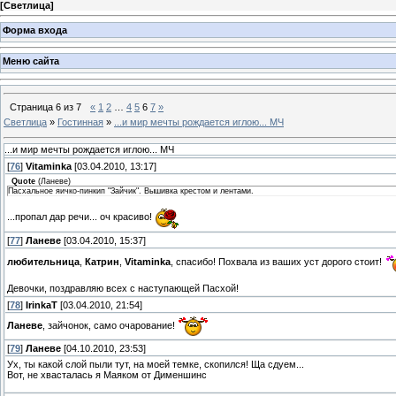
[
Светлица
]
Форма входа
Меню сайта
Страница
6
из
7
«
1
2
…
4
5
6
7
»
Светлица
»
Гостинная
»
...и мир мечты рождается иглою... МЧ
...и мир мечты рождается иглою... МЧ
[
76
]
Vitaminka
[03.04.2010, 13:17]
Quote
(
Ланеве
)
Пасхальное яичко-пинкип "Зайчик". Вышивка крестом и лентами.
...пропал дар речи... оч красиво!
[
77
]
Ланеве
[03.04.2010, 15:37]
любительница
,
Катрин
,
Vitaminka
, спасибо! Похвала из ваших уст дорого стоит!
Девочки, поздравляю всех с наступающей Пасхой!
[
78
]
IrinkaT
[03.04.2010, 21:54]
Ланеве
, зайчонок, само очарование!
[
79
]
Ланеве
[04.10.2010, 23:53]
Ух, ты какой слой пыли тут, на моей темке, скопился! Ща сдуем...
Вот, не хвасталась я Маяком от Дименшинс