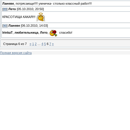
Ланеве
, потрясающе!!!! умничка- столько классный работ!!!
[
89
]
Лето
[05.10.2010, 20:50]
КРАСОТИЩА КАКАЯ!!!
[
90
]
Ланеве
[06.10.2010, 14:03]
IrinkaT
,
любительница
,
Лето
,
спасибо!
Страница
6
из
7
«
1
2
…
4
5
6
7
»
Полная версия сайта