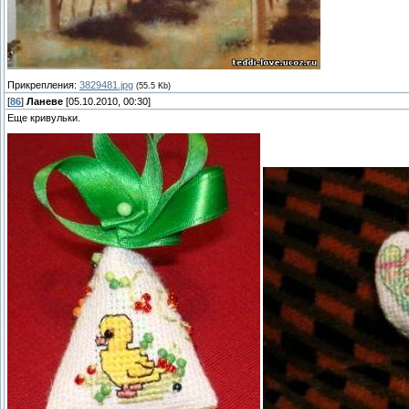
Прикрепления:
3829481.jpg
(55.5 Kb)
[
86
]
Ланеве
[05.10.2010, 00:30]
Еще кривульки.