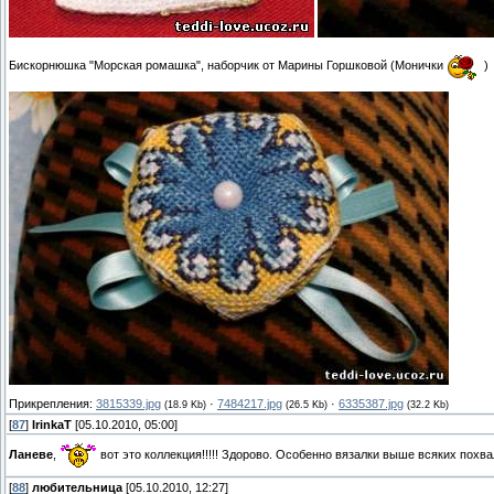
Бискорнюшка "Морская ромашка", наборчик от Марины Горшковой (Монички
)
Прикрепления:
3815339.jpg
·
7484217.jpg
·
6335387.jpg
(18.9 Kb)
(26.5 Kb)
(32.2 Kb)
[
87
]
IrinkaT
[05.10.2010, 05:00]
Ланеве
,
вот это коллекция!!!!! Здорово. Особенно вязалки выше всяких похв
[
88
]
любительница
[05.10.2010, 12:27]