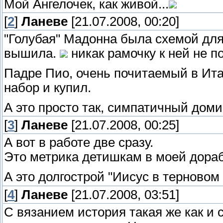
Мой Ангелочек, как живой...
[
2
]
Ланеве
[21.07.2008, 00:20]
"Голубая" Мадонна была схемой для 
вышила.
никак рамочку к ней не по
Падре Пио, очень почитаемый в Ит
набор и купил.
А это просто так, симпатичный доми
[
3
]
Ланеве
[21.07.2008, 00:25]
А вот в работе две сразу.
Это метрика детишкам в моей дораб
А это долгострой "Иисус в терновом
[
4
]
Ланеве
[21.07.2008, 03:51]
С вязанием история такая же как и 