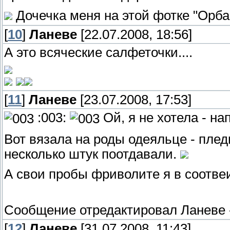
Дочечка меня на этой фотке "Орба
[
10
]
Ланеве
[22.07.2008, 18:56]
А это всяческие салфеточки....
[
11
]
Ланеве
[23.07.2008, 17:53]
:003:
Ой, я не хотела - нап
Вот вязала на роды одеяльце - плед
несколько штук поотдавали.
А свои пробы фриволите я в соотв
Сообщение отредактировал
Ланеве
[
12
]
Ланеве
[31.07.2008, 11:43]