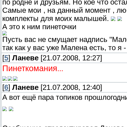
по родне и друзьям. Но кое что ост
Самые мои , на данный момент , лю
комплекты для моих малышей.
А это к ним пинеточки
Пусть вас не смущает надпись "Мален
так как у вас уже Малена есть, то я 
[
5
]
Ланеве
[21.07.2008, 12:27]
Пинеткомания
...
[
6
]
Ланеве
[21.07.2008, 12:40]
А вот ещё пара топиков прошлогодн