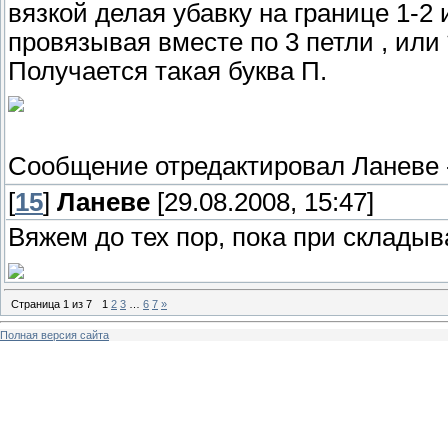
вязкой делая убавку на границе 1-2 
провязывая вместе по 3 петли , или
Получается такая буква П.
Сообщение отредактировал
Ланеве
[
15
]
Ланеве
[29.08.2008, 15:47]
Вяжем до тех пор, пока при складыв
Страница
1
из
7
1
2
3
…
6
7
»
Полная версия сайта