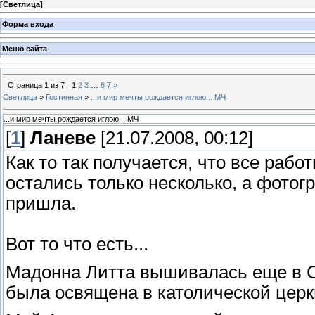
[
Светлица
]
Форма входа
Меню сайта
Страница
1
из
7
1
2
3
…
6
7
»
Светлица
»
Гостинная
»
...и мир мечты рождается иглою... МЧ
...и мир мечты рождается иглою... МЧ
[
1
]
Ланеве
[21.07.2008, 00:12]
Как то так получается, что все раб
остались только несколько, а фото
пришла.
Вот то что есть...
Мадонна Литта вышивалась еще в С
была освящена в католической церк