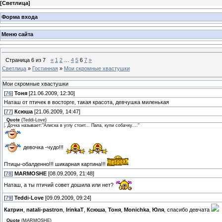
[
Светлица
]
Форма входа
Меню сайта
Страница
6
из
7
«
1
2
…
4
5
6
7
»
Светлица
»
Гостинная
»
Мои скромные хвастушки
Мои скромные хвастушки
[
76
]
Тоня
[21.06.2009, 12:30]
Наташ от птичек в восторге, такая красота, девчушка миленькая
[
77
]
Ксюша
[21.06.2009, 14:47]
Quote
(
Teddi-Love
)
. Дочка называет:"Алиска в углу стоит... Папа, купи собачку...."
девочка -чудо!!!
Птицы-обалденно!!! шикарная картина!!!
[
78
]
MARMOSHE
[08.09.2009, 21:48]
Наташ, а ты птичий совет дошила или нет?
[
79
]
Teddi-Love
[09.09.2009, 09:24]
Катрин
,
natali-pastron
,
IrinkaT
,
Ксюша
,
Тоня
,
Monichka
,
Юля
, спасибо девчата
Quote
(
MARMOSHE
)