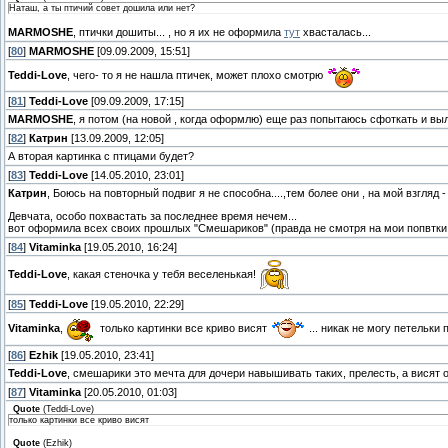
Наташ, а ты птичий совет дошила или нет?
MARMOSHE
, птички дошиты... , но я их не оформила
тут
хвасталась...
[
80
]
MARMOSHE
[09.09.2009, 15:51]
Teddi-Love
, чего- то я не нашла птичек, может плохо смотрю
[
81
]
Teddi-Love
[09.09.2009, 17:15]
MARMOSHE
, я потом (на новой , когда оформлю) еще раз попытаюсь сфоткать и выло
[
82
]
Катрин
[13.09.2009, 12:05]
А вторая картинка с птицами будет?
[
83
]
Teddi-Love
[14.05.2010, 23:01]
Катрин
, Боюсь на повторный подвиг я не способна....,тем более они , на мой взгляд -
Девчата, особо похвастать за последнее время нечем...
вот оформила всех своих прошлых "Смешариков" (правда не смотря на мои попвтки их 
[
84
]
Vitaminka
[19.05.2010, 16:24]
Teddi-Love
, какая стеночка у тебя веселенькая!
[
85
]
Teddi-Love
[19.05.2010, 22:29]
Vitaminka
,
только картинки все криво висят
... никак не могу петельки 
[
86
]
Ezhik
[19.05.2010, 23:41]
Teddi-Love
, смешарики это мечта для дочери навышивать таких, прелесть, а висят 
[
87
]
Vitaminka
[20.05.2010, 01:03]
Quote
(
Teddi-Love
)
только картинки все криво висят
Quote
(
Ezhik
)