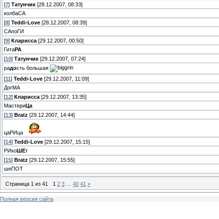
[
7
]
Татунчик
[28.12.2007, 08:33]
колбаСА
[
8
]
Teddi-Love
[28.12.2007, 08:39]
САпоГИ
[
9
]
Кларисса
[29.12.2007, 00:50]
Гита
РА
[
10
]
Татунчик
[29.12.2007, 07:24]
ра
до
сть большая
[
11
]
Teddi-Love
[29.12.2007, 11:09]
ДогМА
[
12
]
Кларисса
[29.12.2007, 13:35]
Мастери
Ца
[
13
]
Bratz
[29.12.2007, 14:44]
цаРИца
[
14
]
Teddi-Love
[29.12.2007, 15:15]
РИко
ШЕ
т
[
15
]
Bratz
[29.12.2007, 15:55]
шеПОТ
Страница
1
из
41
1
2
3
…
40
41
»
Полная версия сайта