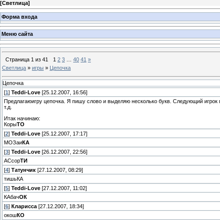
[
Светлица
]
Форма входа
Меню сайта
Страница
1
из
41
1
2
3
…
40
41
»
Светлица
»
игры
»
Цепочка
Цепочка
[
1
]
Teddi-Love
[25.12.2007, 16:56]
Предлагаюигру цепочка. Я пишу слово и выделяю несколько букв. Следующий игрок
т.д.
Итак начинаю:
Коры
ТО
[
2
]
Teddi-Love
[25.12.2007, 17:17]
МОЗаи
КА
[
3
]
Teddi-Love
[26.12.2007, 22:56]
АСсор
ТИ
[
4
]
Татунчик
[27.12.2007, 08:29]
тишьКА
[
5
]
Teddi-Love
[27.12.2007, 11:02]
КАбач
ОК
[
6
]
Кларисса
[27.12.2007, 18:34]
окош
КО