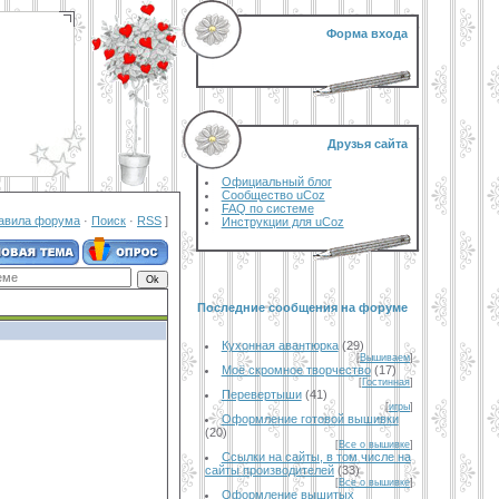
Форма входа
Друзья сайта
Официальный блог
Сообщество uCoz
FAQ по системе
авила форума
·
Поиск
·
RSS
]
Инструкции для uCoz
Последние сообщения на форуме
Кухонная авантюрка
(29)
[
Вышиваем
]
Моё скромное творчество
(17)
[
Гостинная
]
Перевертыши
(41)
[
игры
]
Оформление готовой вышивки
(20)
[
Все о вышивке
]
Ссылки на сайты, в том числе на
сайты производителей
(33)
[
Все о вышивке
]
Оформление вышитых