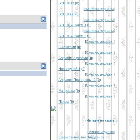
BCL10113
(
0
)
[
вышивка журналы
]
BCL10080
(
0
)
[
вышивка журналы
]
BCL10178 часть1
(
0
)
[
вышивка журналы
]
BCL10178 часть2
(
0
)
[
Схемки: алфавит
]
С кошками
(
0
)
[
Схемки: алфавит
]
Алфавит с розами
(
0
)
[
Схемки: алфавит
]
Новогодний-1
(
0
)
[
Схемки: алфавит
]
Алфавит Принцессы- 1
(
0
)
[
Схемки: алфавит
]
Матрешки
(
0
)
[
Схемки: алфавит
]
Птицы
(
0
)
Читаем на сайте
[
Мягкая игрушка
]
Шьем семейство Зайцев
(
0
)