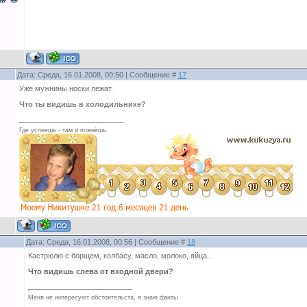
Дата: Среда, 16.01.2008, 00:50 | Сообщение #
17
Уже мужнины носки лежат.
Что ты видишь в холодильнике?
Где успеешь - там и пожнёшь.
Дата: Среда, 16.01.2008, 00:56 | Сообщение #
18
Кастрюлю с борщем, колбасу, масло, молоко, яйца...
Что видишь слева от входной двери?
Меня не интересуют обстоятельста, я знаю факты