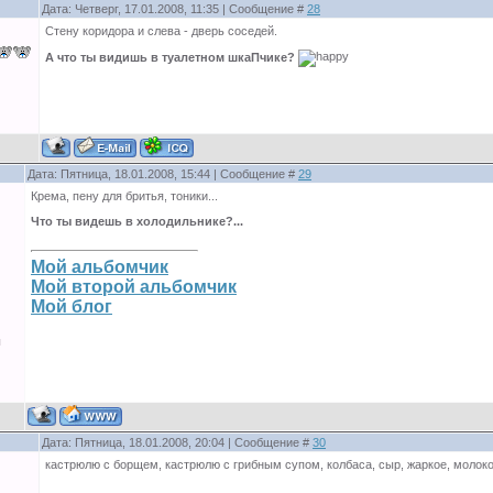
Дата: Четверг, 17.01.2008, 11:35 | Сообщение #
28
Стену коридора и слева - дверь соседей.
А что ты видишь в туалетном шкаПчике?
Дата: Пятница, 18.01.2008, 15:44 | Сообщение #
29
Крема, пену для бритья, тоники...
Что ты видешь в холодильнике?...
Мой альбомчик
Мой второй альбомчик
Мой блог
ы
Дата: Пятница, 18.01.2008, 20:04 | Сообщение #
30
кастрюлю с борщем, кастрюлю с грибным супом, колбаса, сыр, жаркое, молок