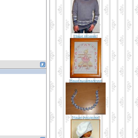
[
Наше вязание
]
[
Наши вышивалочки
]
[
Наши рукоделки
]