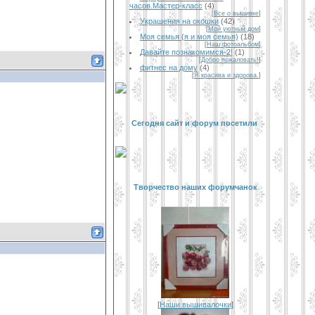
часов.Мастер-класс
(4)
[
Все о вышивке
]
Украшения на окошки
(42)
[
Мой уютный дом
]
Моя семья (я и моя семья)
(18)
[
Наш фотоальбом
]
Давайте познакомимся-2!
(1)
[
Добро пожаловать!
]
фитнес на дому
(4)
[
Я красива и здорова.
]
Сегодня сайт и форум посетили
Творчество наших форумчанок
[
Наши вышивалочки
]