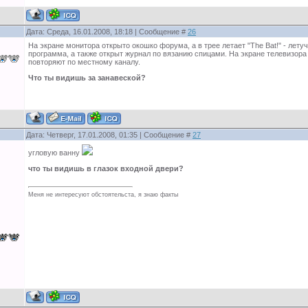
Дата: Среда, 16.01.2008, 18:18 | Сообщение #
26
На экране монитора открыто окошко форума, а в трее летает "The Bat!" - лет
программа, а также открыт журнал по вязанию спицами. На экране телевизора
повторяют по местному каналу.
Что ты видишь за занавеской?
Дата: Четверг, 17.01.2008, 01:35 | Сообщение #
27
угловую ванну
что ты видишь в глазок входной двери?
Меня не интересуют обстоятельста, я знаю факты