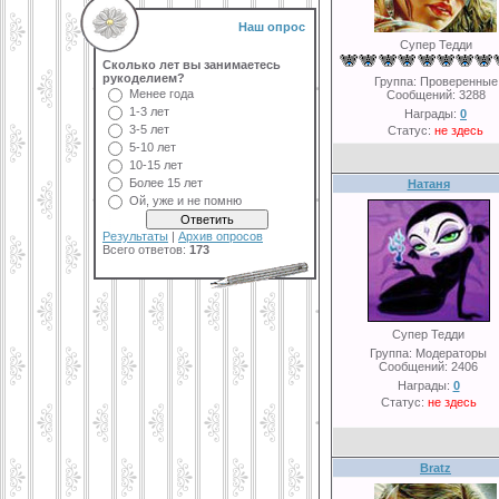
Наш опрос
Супер Тедди
Сколько лет вы занимаетесь
рукоделием?
Группа: Проверенные
Менее года
Сообщений:
3288
1-3 лет
Награды:
0
3-5 лет
Статус:
не здесь
5-10 лет
10-15 лет
Более 15 лет
Натаня
Ой, уже и не помню
Результаты
|
Архив опросов
Всего ответов:
173
Супер Тедди
Группа: Модераторы
Сообщений:
2406
Награды:
0
Статус:
не здесь
Bratz