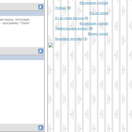
[
Коллекция узоров
]
Узоры2
(
0
)
[
Из истории
]
Из истории бисера
(
0
)
учая мышь, почтовая
 - программу "Окна"
[
Коллекция узоров
]
Удивительные волны.
(
0
)
[
Видео уроки
]
Вышивка лентами
(
1
)