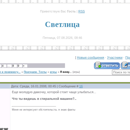
Приветствую Вас
Гость
|
RSS
Светлица
Пятница, 07.08.2026, 08:46
[
Новые сообщения
·
Участники
·
Пр
4
…
8
9
»
 и понемногу...
»
Поиграем. Тесты
»
игры
»
Я вижу...
(игры)
Дата: Среда, 16.01.2008, 00:45 | Сообщение #
16
Еще молодую дамочку, которой стоит чаще улыбаться...
Что ты видишь в стиральной машине?..
Меня не интересуют обстоятельста, я знаю факты