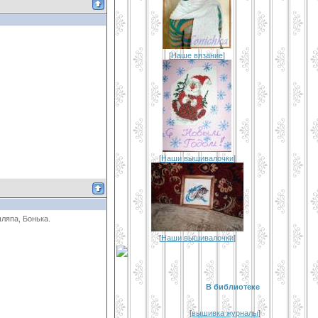
[
Наше вязание
]
[
Наши вышивалочки
]
ляпа, Бонька.
[
Наши вышивалочки
]
В библиотеке
[
вышивка журналы
]