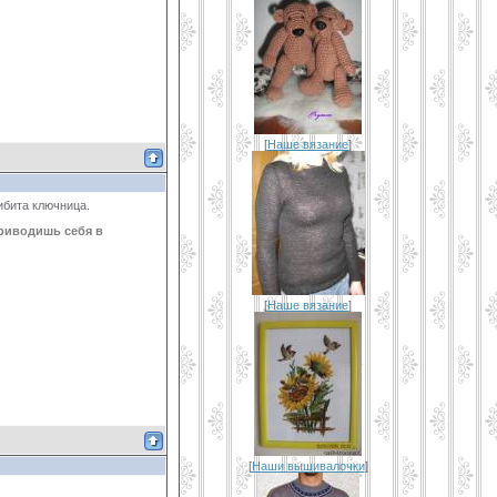
[
Наше вязание
]
ибита ключница.
приводишь себя в
[
Наше вязание
]
[
Наши вышивалочки
]