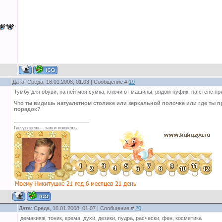
Дата: Среда, 16.01.2008, 01:03 | Сообщение #
19
Тумбу для обуви, на ней моя сумка, ключи от машины, рядом пуфик, на стене пр
Что ты видишь натуалетном столике или зеркальной полочке или где ты 
порядок?
Где успеешь - там и пожнёшь.
Дата: Среда, 16.01.2008, 01:07 | Сообщение #
20
демакияж, тоник, крема, духи, дезики, пудра, расчески, фен, косметика