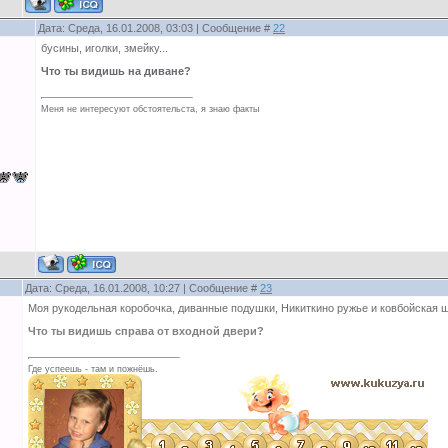
Дата: Среда, 16.01.2008, 03:03 | Сообщение #
22
бусины, иголки, змейку...
Что ты видишь на диване?
Меня не интересуют обстоятельста, я знаю факты
Дата: Среда, 16.01.2008, 10:27 | Сообщение #
23
Моя рукодельная коробочка, диванные подушки, Никиткино ружье и ковбойская ш
Что ты видишь справа от входной двери?
Где успеешь - там и пожнёшь.