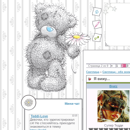
2
Страница
2
из
9
«
1
3
Светлица
»
Светлица - обо всем
Я вижу...
Bratz
Мини-чат
Супер Тедди