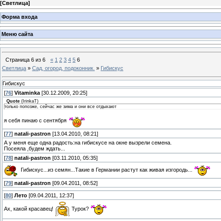
[
Светлица
]
Форма входа
Меню сайта
Страница
6
из
6
«
1
2
3
4
5
6
Светлица
»
Сад, огород, подоконник.
»
Гибискус
Гибискус
[
76
]
Vitaminka
[30.12.2009, 20:25]
Quote
(
IrinkaT
)
только попозже, сейчас же зима и они все отдыхают
я себя пинаю с сентября
[
77
]
natali-pastron
[13.04.2010, 08:21]
А у меня еще одна радость:на гибискусе на окне вызрели семена.
Посеяла ,будем ждать...
[
78
]
natali-pastron
[03.11.2010, 05:35]
Гибискус...из семян...Такие в Германии растут как живая изгородь...
[
79
]
natali-pastron
[09.04.2011, 08:52]
[
80
]
Лето
[09.04.2011, 12:37]
Ах, какой красавец!
Турок?