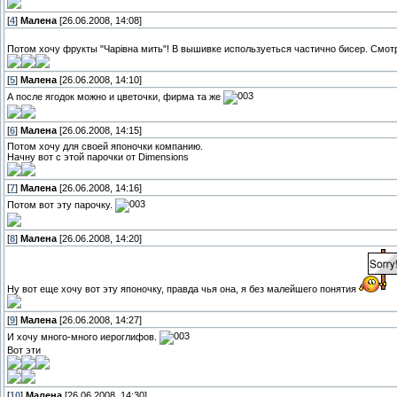
[
4
]
Малена
[26.06.2008, 14:08]
Потом хочу фрукты "Чарівна мить"! В вышивке используеться частично бисер. Смот
[
5
]
Малена
[26.06.2008, 14:10]
А после ягодок можно и цветочки, фирма та же
[
6
]
Малена
[26.06.2008, 14:15]
Потом хочу для своей японочки компанию.
Начну вот с этой парочки от Dimensions
[
7
]
Малена
[26.06.2008, 14:16]
Потом вот эту парочку.
[
8
]
Малена
[26.06.2008, 14:20]
Ну вот еще хочу вот эту японочку, правда чья она, я без малейшего понятия
[
9
]
Малена
[26.06.2008, 14:27]
И хочу много-много иероглифов.
Вот эти
[
10
]
Малена
[26.06.2008, 14:30]