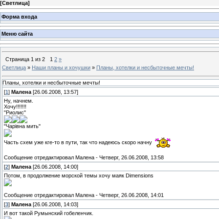
[
Светлица
]
Форма входа
Меню сайта
Страница
1
из
2
1
2
»
Светлица
»
Наши планы и хочушки
»
Планы, хотелки и несбыточные мечты!
Планы, хотелки и несбыточные мечты!
[
1
]
Малена
[26.06.2008, 13:57]
Ну, начнем.
Хочу!!!!!!!
"Риолис"
"Чарівна мить"
Часть схем уже кге-то в пути, так что надеюсь скоро начну
Сообщение отредактировал
Малена
-
Четверг, 26.06.2008, 13:58
[
2
]
Малена
[26.06.2008, 14:00]
Потом, в продолжение морской темы хочу маяк Dimensions
Сообщение отредактировал
Малена
-
Четверг, 26.06.2008, 14:01
[
3
]
Малена
[26.06.2008, 14:03]
И вот такой Румынский гобеленчик.