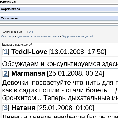
[
Светлица
]
Форма входа
Меню сайта
Страница
1
из
2
1
2
»
Светлица
»
здоровье, вопросы воспитания
»
Здоровье наших детей
Здоровье наших детей
[
1
]
Teddi-Love
[13.01.2008, 17:50]
Обсуждаем и консультируемся здес
[
2
]
Marmarisa
[25.01.2008, 00:24]
Девочки, посоветуйте что-нить для
как в садик пошли - стали болеть..
бронхитом... Теперь дыхательные и
[
3
]
Натаня
[25.01.2008, 01:00]
Лично я давала анаферон (но он сл