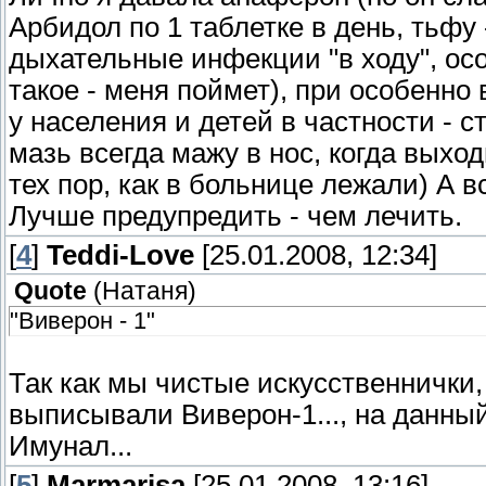
Арбидол по 1 таблетке в день, тьфу 
дыхательные инфекции "в ходу", особ
такое - меня поймет), при особен
у населения и детей в частности - 
мазь всегда мажу в нос, когда выхо
тех пор, как в больнице лежали) А в
Лучше предупредить - чем лечить.
[
4
]
Teddi-Love
[25.01.2008, 12:34]
Quote
(
Натаня
)
"Виверон - 1"
Так как мы чистые искусственнички,
выписывали Виверон-1..., на данны
Имунал...
[
5
]
Marmarisa
[25.01.2008, 13:16]