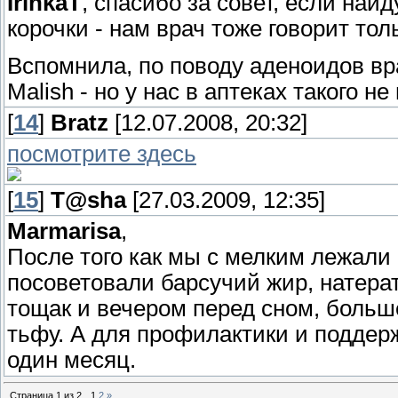
IrinkaT
, спасибо за совет, если найд
корочки - нам врач тоже говорит тол
Вспомнила, по поводу аденоидов вр
Malish - но у нас в аптеках такого н
[
14
]
Bratz
[12.07.2008, 20:32]
посмотрите здесь
[
15
]
T@sha
[27.03.2009, 12:35]
Marmarisa
,
После того как мы с мелким лежали
посоветовали барсучий жир, натерат
тощак и вечером перед сном, больше
тьфу. А для профилактики и поддерж
один месяц.
Страница
1
из
2
1
2
»