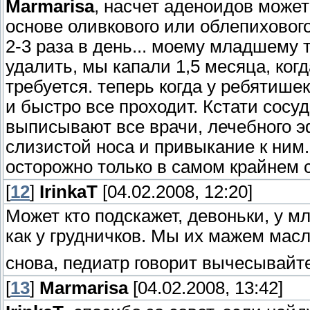
Marmarisa
, насчет аденоидов может
основе оливкового или облепиховог
2-3 раза в день... моему младшему
удалить, мы капали 1,5 месяца, ког
требуется. теперь когда у ребятише
и быстро все проходит. Кстати сос
выписывают все врачи, лечебного э
слизистой носа и привыкание к ним.
осторожно только в самом крайнем 
[
12
]
IrinkaT
[04.02.2008, 12:20]
Может кто подскажет, девоньки, у м
как у грудничков. Мы их мажем мас
снова, педиатр говорит вычесывайте
[
13
]
Marmarisa
[04.02.2008, 13:42]