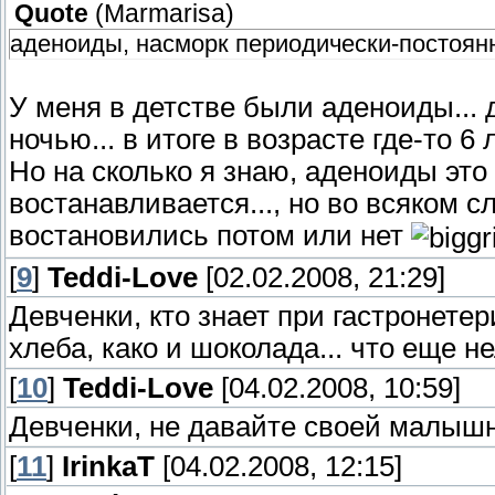
Quote
(
Marmarisa
)
аденоиды, насморк периодически-постоян
У меня в детстве были аденоиды...
ночью... в итоге в возрасте где-то 6 
Но на сколько я знаю, аденоиды это
востанавливается..., но во всяком 
востановились потом или нет
[
9
]
Teddi-Love
[02.02.2008, 21:29]
Девченки, кто знает при гастронетер
хлеба, како и шоколада... что еще не
[
10
]
Teddi-Love
[04.02.2008, 10:59]
Девченки, не давайте своей малышне
[
11
]
IrinkaT
[04.02.2008, 12:15]