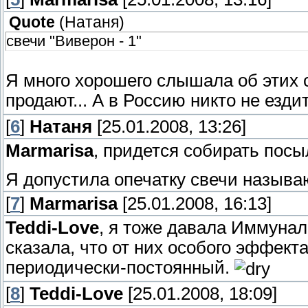
Quote
(
Натаня
)
свечи "Виверон - 1"
Я много хорошего слышала об этих с
продают... А в Россию никто не езди
[
6
]
Натаня
[25.01.2008, 13:26]
Marmarisa
, придется собирать посы
Я допустила опечатку свечи называю
[
7
]
Marmarisa
[25.01.2008, 16:13]
Teddi-Love
, я тоже давала Иммунал,
сказала, что от них особого эффекта
периодически-постоянный.
[
8
]
Teddi-Love
[25.01.2008, 18:09]