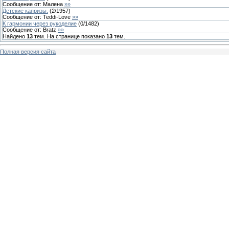
Сообщение от:
Малена
»»
Детские капризы.
(
2
/
1957
)
Сообщение от:
Teddi-Love
»»
К гармонии через рукоделие
(
0
/
1482
)
Сообщение от:
Bratz
»»
Найдено
13
тем. На странице показано
13
тем.
Полная версия сайта