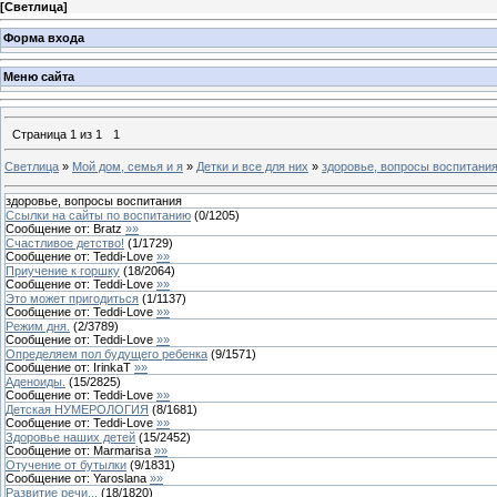
[
Светлица
]
Форма входа
Меню сайта
Страница
1
из
1
1
Светлица
»
Мой дом, семья и я
»
Детки и все для них
»
здоровье, вопросы воспитани
здоровье, вопросы воспитания
Ссылки на сайты по воспитанию
(
0
/
1205
)
Сообщение от:
Bratz
»»
Счастливое детство!
(
1
/
1729
)
Сообщение от:
Teddi-Love
»»
Приучение к горшку
(
18
/
2064
)
Сообщение от:
Teddi-Love
»»
Это может пригодиться
(
1
/
1137
)
Сообщение от:
Teddi-Love
»»
Режим дня.
(
2
/
3789
)
Сообщение от:
Teddi-Love
»»
Определяем пол будущего ребенка
(
9
/
1571
)
Сообщение от:
IrinkaT
»»
Аденоиды.
(
15
/
2825
)
Сообщение от:
Teddi-Love
»»
Детская НУМЕРОЛОГИЯ
(
8
/
1681
)
Сообщение от:
Teddi-Love
»»
Здоровье наших детей
(
15
/
2452
)
Сообщение от:
Marmarisa
»»
Отучение от бутылки
(
9
/
1831
)
Сообщение от:
Yaroslana
»»
Развитие речи...
(
18
/
1820
)