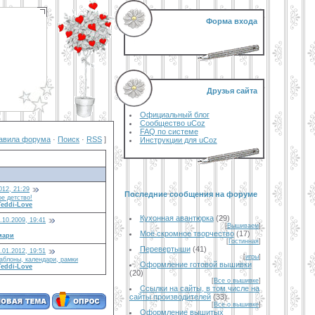
Форма входа
Друзья сайта
Официальный блог
Сообщество uCoz
FAQ по системе
авила форума
·
Поиск
·
RSS
]
Инструкции для uCoz
012, 21:29
Последние сообщения на форуме
е детство!
Teddi-Love
Кухонная авантюрка
(29)
.10.2009, 19:41
[
Вышиваем
]
Моё скромное творчество
(17)
мари
[
Гостинная
]
Перевертыши
(41)
.01.2012, 19:51
[
игры
]
аблоны, календари, рамки
Оформление готовой вышивки
Teddi-Love
(20)
[
Все о вышивке
]
Ссылки на сайты, в том числе на
сайты производителей
(33)
[
Все о вышивке
]
Оформление вышитых