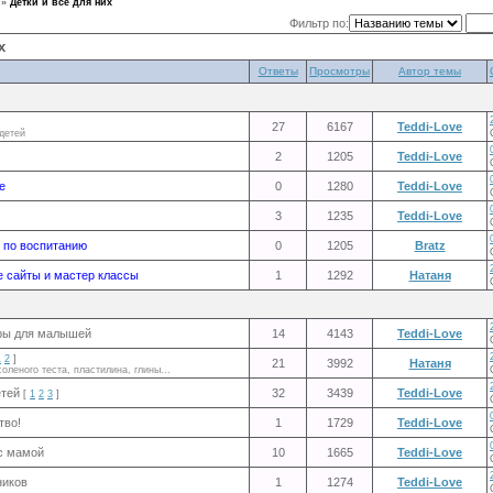
»
Детки и все для них
Фильтр по:
х
Ответы
Просмотры
Автор темы
27
6167
Teddi-Love
детей
2
1205
Teddi-Love
е
0
1280
Teddi-Love
3
1235
Teddi-Love
 по воспитанию
0
1205
Bratz
е сайты и мастер классы
1
1292
Натаня
ры для малышей
14
4143
Teddi-Love
1
2
]
21
3992
Натаня
соленого теста, пластилина, глины...
етей
32
3439
Teddi-Love
[
1
2
3
]
тво!
1
1729
Teddi-Love
с мамой
10
1665
Teddi-Love
ников
1
1274
Teddi-Love