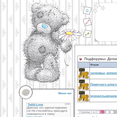
Подфорумы:
Детки
Форум
здоровье, вопро
Приятного аппет
Мини-чат
рукодельничаем,
1
Страница
1
из
2
2
»