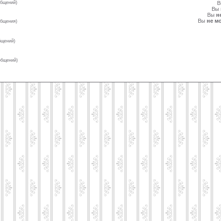
общений)
Вы
Вы
н
Вы
не м
общения)
бщений)
общений)