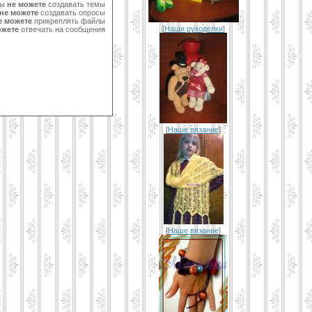
Вы
не можете
создавать темы
не можете
создавать опросы
е можете
прикреплять файлы
[
Наши рукоделки
]
ожете
отвечать на сообщения
[
Наше вязание
]
[
Наше вязание
]