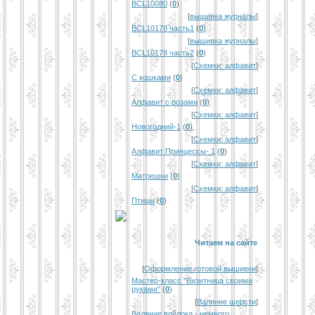
BCL10080
(
0
)
[
вышивка журналы
]
BCL10178 часть1
(
0
)
[
вышивка журналы
]
BCL10178 часть2
(
0
)
[
Схемки: алфавит
]
С кошками
(
0
)
[
Схемки: алфавит
]
Алфавит с розами
(
0
)
[
Схемки: алфавит
]
Новогодний-1
(
0
)
[
Схемки: алфавит
]
Алфавит Принцессы- 1
(
0
)
[
Схемки: алфавит
]
Матрешки
(
0
)
[
Схемки: алфавит
]
Птицы
(
0
)
Читаем на сайте
[
Оформление готовой вышивки
]
Мастер-класс "Визитница своими
руками"
(
0
)
[
Валяние шерсти
]
Валяние войлока - немного