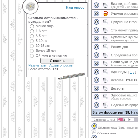
Бланки, шаблоны
Наш опрос
для детей и не толь
Учимся рисовать
Сколько лет вы занимаетесь
рукоделием?
Приучение к гор
Менее года
Это может приго
1-3 лет
3-5 лет
Бумажные куклы
5-10 лет
наряжаем куколок
10-15 лет
Режим дня.
Более 15 лет
Определяем пол
Ой, уже и не помню
Наши руки не дл
Результаты
|
Архив опросов
Аппликация, поделк
Всего ответов:
173
Аденоиды.
[
1
2
]
Детская НУМЕ
Десерты
Здоровье наших 
общие вопросы
Поделки из прир
В этом форуме тем:
39
. На 
1
Страница
1
из
2
2
»
Обычная тема (Есть новые с
Обычная тема