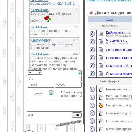
Светлица
»
Мой дом, семья и я
Детки и все для ни
Тема
Важные темы
Библиотека
[
1
2
]
Книги, журналы для 
Что делать?...
Вопросы питания...
Лечебное питани
Полезные статьи
Ссылки на сайты
Ссылки на други
Темы форума
Развивающие иг
Веселая лепка
[
лепим из пластики, 
Раскраски для д
Счастливое детс
200
Готовим вместе 
маски для празд