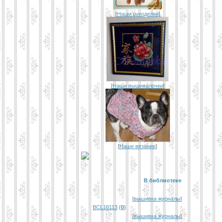
[
Наши рукоделки
]
[
Наши вышивалочки
]
[
Наше вязание
]
В библиотеке
[
вышивка журналы
]
BCL10113
(
0
)
[
вышивка журналы
]