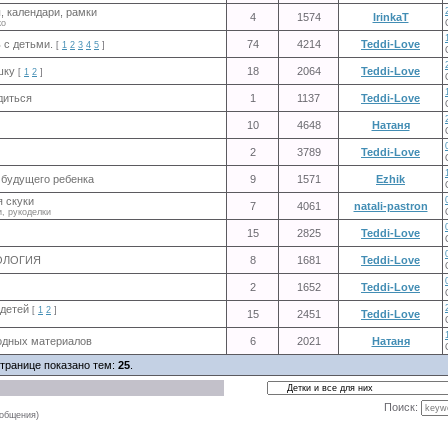
, календари, рамки
4
1574
IrinkaT
ко
 с детьми.
74
4214
Teddi-Love
[
1
2
3
4
5
]
шку
18
2064
Teddi-Love
[
1
2
]
диться
1
1137
Teddi-Love
10
4648
Натаня
2
3789
Teddi-Love
 будущего ребенка
9
1571
Ezhik
я скуки
7
4061
natali-pastron
и, рукоделки
15
2825
Teddi-Love
РОЛОГИЯ
8
1681
Teddi-Love
2
1652
Teddi-Love
детей
[
1
2
]
15
2451
Teddi-Love
одных материалов
6
2021
Натаня
странице показано тем:
25
.
Поиск:
ообщения)