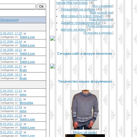
часов.Мастер-класс
(4)
[
Все о вышивке
]
Украшения на окошки
(42)
[
Мой уютный дом
]
Моя семья (я и моя семья)
(18)
[
Наш фотоальбом
]
Обновления
↓
Давайте познакомимся-2!
(1)
[
Добро пожаловать!
]
фитнес на дому
(4)
[
Я красива и здорова.
]
22.06.2015, 17:20
Сообщение от:
Teddi-Love
02.07.2008, 22:44
Сообщение от:
Teddi-Love
07.04.2008, 19:21
Сегодня сайт и форум посетили
Сообщение от:
Teddi-Love
06.04.2008, 14:09
Сообщение от:
Teddi-Love
07.03.2008, 21:57
Сообщение от:
Bratz
25.02.2008, 18:33
Сообщение от:
Bratz
Творчество наших форумчанок
22.06.2015, 17:21
Сообщение от:
mina
22.06.2015, 17:11
Сообщение от:
Monichka
28.10.2013, 17:58
Сообщение от:
mina
04.10.2012, 21:29
Сообщение от:
Teddi-Love
09.03.2012, 10:22
Сообщение от:
Teddi-Love
[
Наше вязание
]
28.01.2012, 20:29
Сообщение от:
Teddi-Love