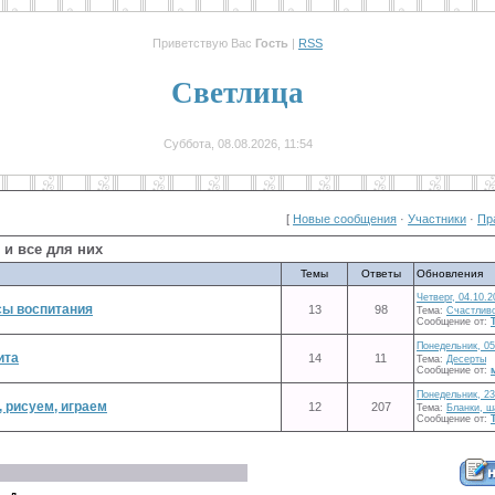
Приветствую Вас
Гость
|
RSS
Светлица
Суббота, 08.08.2026, 11:54
[
Новые сообщения
·
Участники
·
Пр
 и все для них
Темы
Ответы
Обновления
Четверг, 04.10.2
сы воспитания
13
98
Тема:
Счастливо
Сообщение от:
Понедельник, 05
ита
14
11
Тема:
Десерты
Сообщение от:
Понедельник, 23
 рисуем, играем
12
207
Тема:
Бланки, ш
Сообщение от: